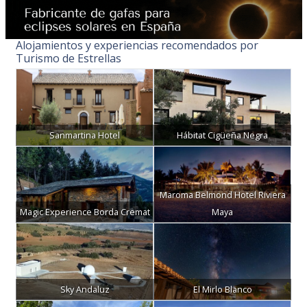
Alojamientos y experiencias recomendados por
Turismo de Estrellas
Sanmartina Hotel
Hábitat Cigüeña Negra
Maroma Belmond Hotel Riviera
Magic Experience Borda Cremat
Maya
Sky Andaluz
El Mirlo Blanco