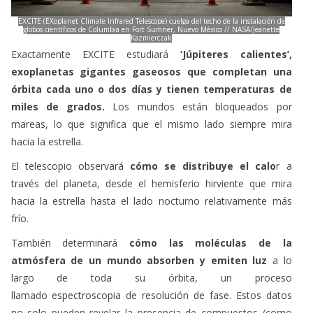
EXCITE (EXoplanet Climate Infrared Telescope) cuelga del techo de la instalación de
globos científicos de Columbia en Fort Sumner, Nuevo México // NASA/Jeanette
Kazmierczak
Exactamente EXCITE estudiará
‘Júpiteres calientes’,
exoplanetas gigantes gaseosos que completan una
órbita cada uno o dos días y tienen temperaturas de
miles de grados.
Los mundos están bloqueados por
mareas, lo que significa que el mismo lado siempre mira
hacia la estrella.
El telescopio observará
cómo se distribuye el calo
r a
través del planeta, desde el hemisferio hirviente que mira
hacia la estrella hasta el lado nocturno relativamente más
frío.
También determinará
cómo las moléculas de la
atmósfera de un mundo absorben y emiten luz
a lo
largo de toda su órbita, un proceso
llamado espectroscopia de resolución de fase. Estos datos
no solo pueden revelar la presencia de compuestos (como