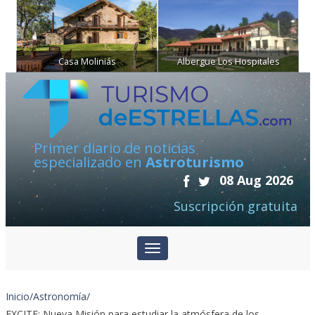
Casa Moliniás
Albergue Los Hospitales
Primer diario de noticias
especializado en
Astroturismo
08 Aug 2026
Suscripción gratuita
Inicio
/
Astronomía
/
EXCITE: Nueva Misión para estudiar la atmósfera de los