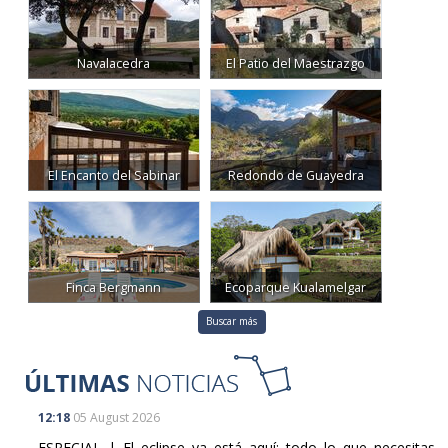
Navalacedra
El Patio del Maestrazgo
El Encanto del Sabinar
Redondo de Guayedra
Finca Bergmann
Ecoparque Kualamelgar
Buscar más
12:18
05 August 2026
ESPECIAL | El eclipse ya está aquí: todo lo que necesitas