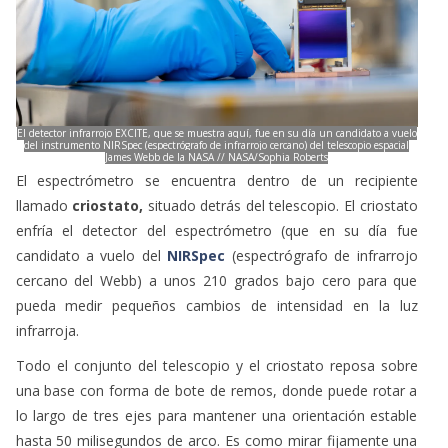
El detector infrarrojo EXCITE, que se muestra aquí, fue en su día un candidato a vuelo
del instrumento NIRSpec (espectrógrafo de infrarrojo cercano) del telescopio espacial
James Webb de la NASA // NASA/Sophia Roberts
El espectrómetro se encuentra dentro de un recipiente
llamado
criostato,
situado detrás del telescopio. El criostato
enfría el detector del espectrómetro (que en su día fue
candidato a vuelo del
NIRSpec
(espectrógrafo de infrarrojo
cercano del Webb) a unos 210 grados bajo cero para que
pueda medir pequeños cambios de intensidad en la luz
infrarroja.
Todo el conjunto del telescopio y el criostato reposa sobre
una base con forma de bote de remos, donde puede rotar a
lo largo de tres ejes para mantener una orientación estable
hasta 50 milisegundos de arco. Es como mirar fijamente una