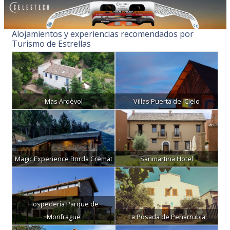
Alojamientos y experiencias recomendados por
Turismo de Estrellas
Mas Ardèvol
Villas Puerta del Cielo
Magic Experience Borda Cremat
Sanmartina Hotel
Hospedería Parque de
Monfragüe
La Posada de Peñarrubia