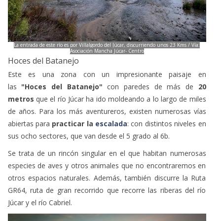
La entrada de este río es por Villalgordo del Júcar, discurriendo unos 23 Kms / Vía:
Asociación
Mancha Júcar- Centro
Hoces del Batanejo
Este es una zona con un impresionante paisaje en
las
"Hoces del Batanejo"
con paredes de más de
20
metros
que el río Júcar ha ido moldeando a lo largo de miles
de años. Para los más aventureros, existen numerosas vías
abiertas para
practicar la
escalada
: con distintos niveles en
sus ocho sectores, que van desde el 5 grado al 6b.
Se trata de un rincón singular en el que habitan numerosas
especies de aves y otros animales que no encontraremos en
otros espacios naturales. Además, también discurre la Ruta
GR64, ruta de gran recorrido que recorre las riberas del río
Júcar y el río Cabriel.