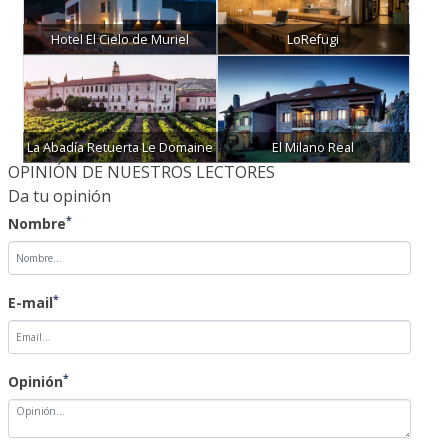
Hotel El Cielo de Muriel
LoRefugi
La Abadía Retuerta Le Domaine
El Milano Real
OPINIÓN DE NUESTROS LECTORES
Da tu opinión
*
Nombre
*
E-mail
*
Opinión