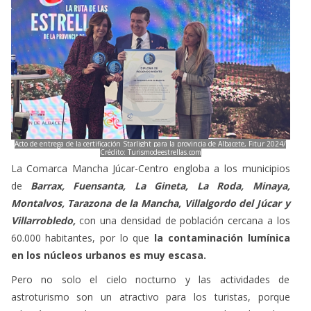
Acto de entrega de la certificación Starlight para la provincia de Albacete, Fitur 2024/
Crédito: Turismodeestrellas.com
La Comarca Mancha Júcar-Centro engloba a los municipios
de
Barrax, Fuensanta, La Gineta, La Roda, Minaya,
Montalvos, Tarazona de la Mancha, Villalgordo del Júcar y
Villarrobledo,
con una densidad de población cercana a los
60.000 habitantes, por lo que
la contaminación lumínica
en los núcleos urbanos es muy escasa.
Pero no solo el cielo nocturno y las actividades de
astroturismo son un atractivo para los turistas, porque
además es un destino con un entorno natural privilegiado y
cuenta con grandes
espacios para disfrutar de la