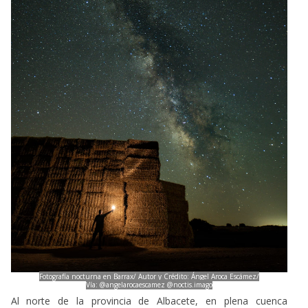
Fotografía nocturna en Barrax/ Autor y Crédito: Ángel Aroca Escámez/
Vía:
@angelarocaescamez
@noctis.imago
Al norte de la provincia de Albacete, en plena
cuenca
hidrográfica del
río Júcar
, se encuentra un territorio que es