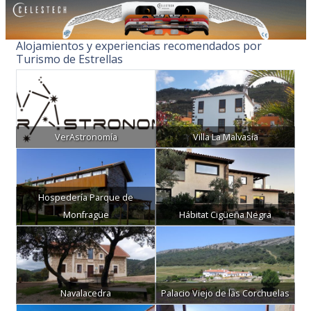
Alojamientos y experiencias recomendados por
Turismo de Estrellas
VerAstronomía
Villa La Malvasía
Hospedería Parque de
Monfragüe
Hábitat Cigüeña Negra
Navalacedra
Palacio Viejo de las Corchuelas