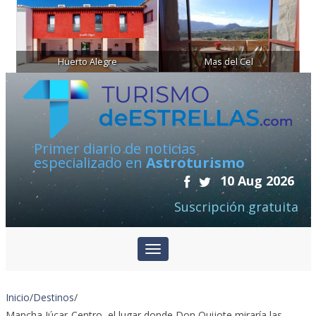
Huerto Alegre
Mas del Cel
Primer diario de noticias
especializado en
Astroturismo
10 Aug 2026
Suscripción gratuita
Inicio
/
Destinos
/
Mancha Júcar-Centro, el lugar donde Don Quijote miraría las