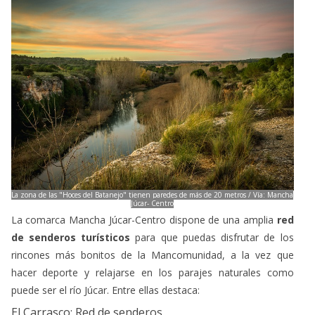
La zona de las "Hoces del Batanejo" tienen paredes de más de 20 metros / Vía: Mancha
Júcar- Centro
La comarca Mancha Júcar-Centro dispone de una amplia
red
de senderos turísticos
para que puedas disfrutar de los
rincones más bonitos de la Mancomunidad, a la vez que
hacer deporte y relajarse en los parajes naturales como
puede ser el río Júcar. Entre ellas destaca:
El Carrasco: Red de senderos
Un trazado que discurre entre
La Roda y Montalvos
a través