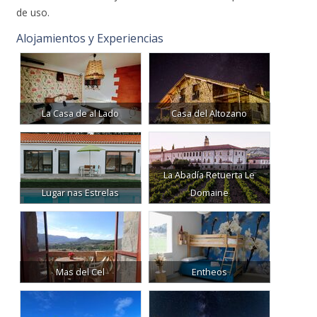
Alojamientos y Experiencias
La Casa de al Lado
Casa del Altozano
La Abadía Retuerta Le
Lugar nas Estrelas
Domaine
Mas del Cel
Entheos