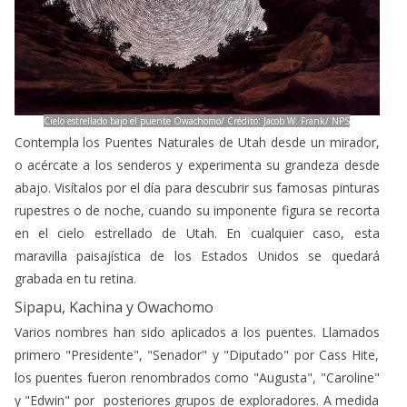
Cielo estrellado bajo el puente Owachomo/ Crédito: Jacob W. Frank/ NPS
Contempla los Puentes Naturales de Utah desde un mirador,
o acércate a los senderos y experimenta su grandeza desde
abajo. Visítalos por el día para descubrir sus famosas pinturas
rupestres o de noche, cuando su imponente figura se recorta
en el cielo estrellado de Utah. En cualquier caso, esta
maravilla paisajística de los Estados Unidos se quedará
grabada en tu retina.
Sipapu, Kachina y Owachomo
Varios nombres han sido aplicados a los puentes. Llamados
primero "Presidente", "Senador" y "Diputado" por Cass Hite,
los puentes fueron renombrados como "Augusta", "Caroline"
y "Edwin" por posteriores grupos de exploradores. A medida
que el parque se expandió para proteger las estructuras