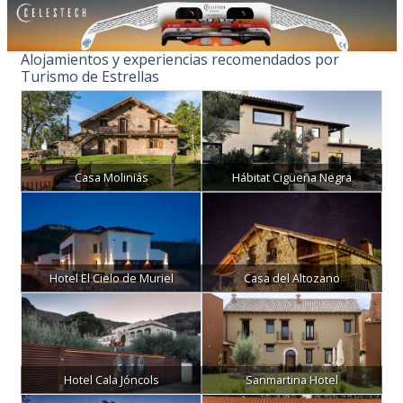
Alojamientos y experiencias recomendados por
Turismo de Estrellas
Casa Moliniás
Hábitat Cigüeña Negra
Hotel El Cielo de Muriel
Casa del Altozano
Hotel Cala Jóncols
Sanmartina Hotel