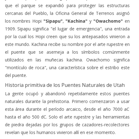
cercanas del Pueblo, la Oficina General de Terrenos asignó
los nombres Hopi
"Sipapu"
,
"Kachina"
y
"Owachomo"
en
1909. Sipapu significa "el lugar de emergencia", una entrada
por la cual los Hopi creen que su los antepasados vinieron a
este mundo. Kachina recibe su nombre por el arte rupestre en
el puente que se asemeja a los símbolos comúnmente
utilizados en las muñecas kachina. Owachomo significa
"montículo de roca", una característica sobre el estribo este
del puente.
Historia primitiva de los Puentes Naturales de Utah
La gente ocupó y abandonó repetidamente estos puentes
naturales durante la prehistoria. Primero comenzaron a usar
esta área durante el período arcaico, desde el año 7000 aC
hasta el año 500 dC. Solo el arte rupestre y las herramientas
de piedra dejadas por los grupos de cazadores-recolectores
revelan que los humanos vivieron allí en ese momento.
Alrededor del 700 dC, los antepasados de la gente moderna