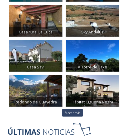
Casa rural La Cuca
Sky Andaluz
Casa Savi
A Torre de Laxe
Redondo de Guayedra
Hábitat Cigüeña Negra
Buscar más
08:26
07 August 2026