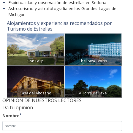
Michigan
Alojamientos y experiencias recomendados por
Turismo de Estrellas
Son Felip
The Ibiza Twiins
Casa del Altozano
A Torre de Laxe
OPINIÓN DE NUESTROS LECTORES
Da tu opinión
*
Nombre
*
E-mail