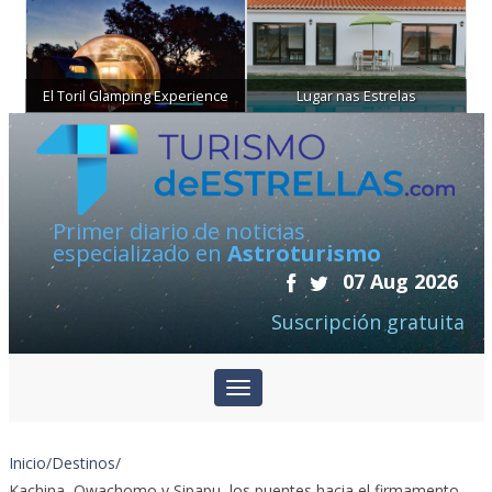
El Toril Glamping Experience
Lugar nas Estrelas
Primer diario de noticias
especializado en
Astroturismo
07 Aug 2026
Suscripción gratuita
Inicio
/
Destinos
/
Kachina, Owachomo y Sipapu, los puentes hacia el firmamento