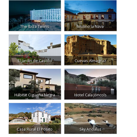
The Ibiza Twiins
Molino la Nava
El Jardín de Castillo
Cuevas Almagruz
Hábitat Cigüeña Negra
Hotel Cala Jóncols
Casa Rural El Posito
Sky Andaluz