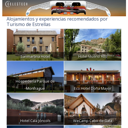
Alojamientos y experiencias recomendados por
Turismo de Estrellas
Sanmartina Hotel
Hotel Molino Alto
Hospedería Parque de
Monfragüe
Eco Hotel Doña Mayor
Hotel Cala Jóncols
WeCamp Cabo de Gata