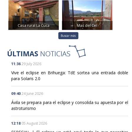
Casa rural La Cuca
Mas del Cel
Buscar más
11:36
29 July 2026
Vive el eclipse en Brihuega: TdE sortea una entrada doble
para Solaris 2.0
09:40
24 June 2026
Ávila se prepara para el eclipse y consolida su apuesta por el
astroturismo
12:18
05 August 2026
ESPECIAL | El eclipse ya está aquí: todo lo que necesitas
para vivir el 12 de agosto