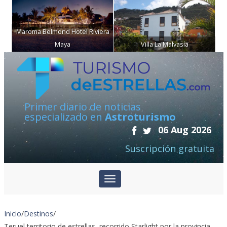
Maroma Belmond Hotel Riviera
Maya
Villa La Malvasía
Primer diario de noticias
especializado en
Astroturismo
06 Aug 2026
Suscripción gratuita
Inicio
/
Destinos
/
Teruel territorio de estrellas, recorrido Starlight por la provincia