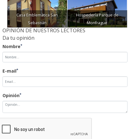
Casa Emblemática San
Hospedería Parque de
Sebastián
Monfragüe
OPINIÓN DE NUESTROS LECTORES
Da tu opinión
*
Nombre
*
E-mail
*
Opinión