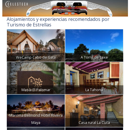
Alojamientos y experiencias recomendados por
Turismo de Estrellas
WeCamp Cabo de Gata
A Torre de Laxe
Masía El Palomar
La Tahona
Maroma Belmond Hotel Riviera
Maya
Casa rural La Cuca