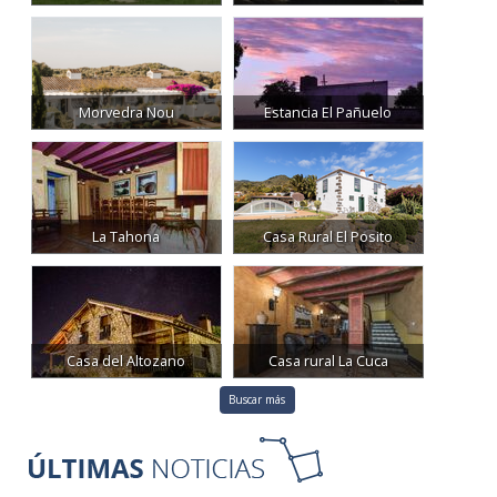
Morvedra Nou
Estancia El Pañuelo
La Tahona
Casa Rural El Posito
Casa del Altozano
Casa rural La Cuca
Buscar más
11:36
29 July 2026