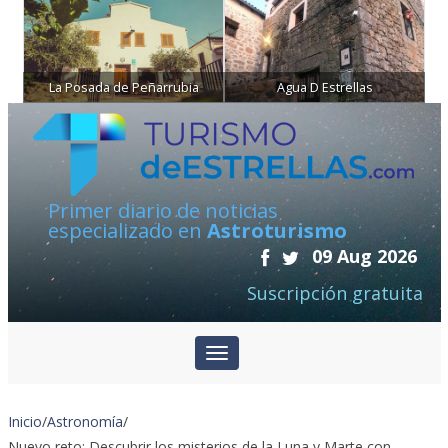
La Posada de Peñarrubia
Agua D Estrellas
Primer diario de noticias
especializado en
Astroturismo
09 Aug 2026
Suscripción gratuita
Inicio
/
Astronomía
/
Nuevo reto: Descubrir los misterios de la Luna y Marte con