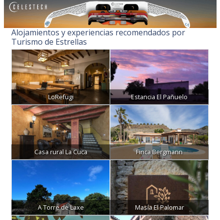
Alojamientos y experiencias recomendados por
Turismo de Estrellas
LoRefugi
Estancia El Pañuelo
Casa rural La Cuca
Finca Bergmann
A Torre de Laxe
Masía El Palomar