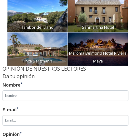
Tambor del Llano
Sanmartina Hotel
Maroma Belmond Hotel Riviera
Finca Bergmann
Maya
OPINIÓN DE NUESTROS LECTORES
Da tu opinión
*
Nombre
*
E-mail
*
Opinión