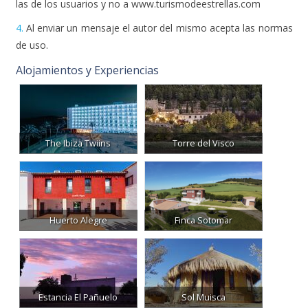
las de los usuarios y no a www.turismodeestrellas.com
4.
Al enviar un mensaje el autor del mismo acepta las normas
de uso.
Alojamientos y Experiencias
The Ibiza Twiins
Torre del Visco
Huerto Alegre
Finca Sotomar
Estancia El Pañuelo
Sol Muisca