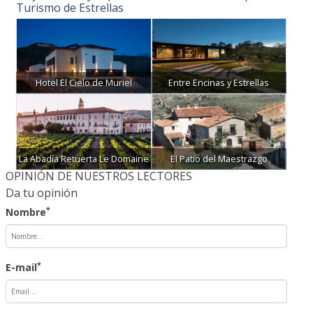
Turismo de Estrellas
Hotel El Cielo de Muriel
Entre Encinas y Estrellas
La Abadía Retuerta Le Domaine
El Patio del Maestrazgo
OPINIÓN DE NUESTROS LECTORES
Da tu opinión
*
Nombre
*
E-mail