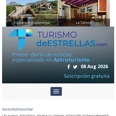
Ecoparque Kualamelgar
La Tahona
Primer diario de noticias
especializado en
Astroturismo
08 Aug 2026
Suscripción gratuita
Inicio
/
Astronomía
/
Un nuevo algoritmo atrapa su primer asteroide ‘potencialmente