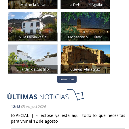
Molino la Nava
La Dehesa el Águila
Villa La Malvasía
Monasterio El Olivar
El Jardín de Castillo
Cuevas Almagruz
Buscar más
12:18
05 August 2026
ESPECIAL | El eclipse ya está aquí: todo lo que necesitas
para vivir el 12 de agosto