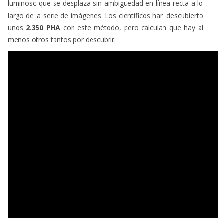
luminoso que se desplaza sin ambigüedad en línea recta a lo
largo de la serie de imágenes. Los científicos han descubierto
unos
2.350 PHA
con este método, pero calculan que hay al
menos otros tantos por descubrir.