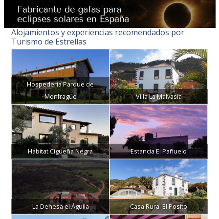
Alojamientos y experiencias recomendados por
Turismo de Estrellas
Hospedería Parque de
Monfragüe
Villa La Malvasía
Hábitat Cigüeña Negra
Estancia El Pañuelo
La Dehesa el Águila
Casa Rural El Posito