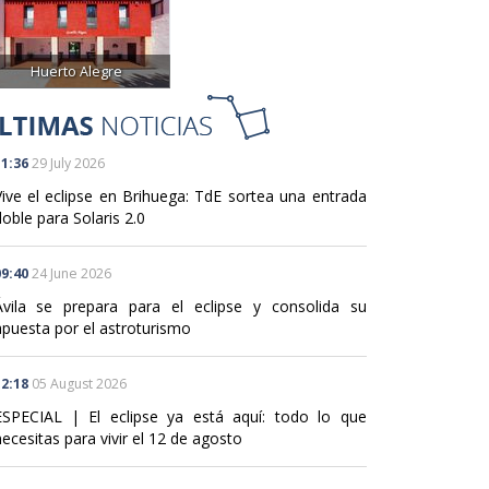
Huerto Alegre
1:36
29 July 2026
Vive el eclipse en Brihuega: TdE sortea una entrada
oble para Solaris 2.0
9:40
24 June 2026
Ávila se prepara para el eclipse y consolida su
apuesta por el astroturismo
2:18
05 August 2026
ESPECIAL | El eclipse ya está aquí: todo lo que
ecesitas para vivir el 12 de agosto