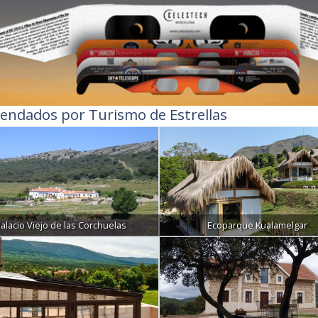
endados por Turismo de Estrellas
alacio Viejo de las Corchuelas
Ecoparque Kualamelgar