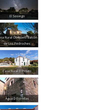
El Sosiego
sa Rural Obejuelo Balcón
de Los Pedroches
Casa Rural El Posito
Agua D Estrellas