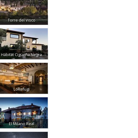
Torre del Visco
Hábitat Cigüeña Negra
LoRefugi
El Milano Real