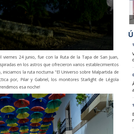
1
 viernes 24 junio, fue con la Ruta de la Tapa de San Juan,
d
iradas en los astros que ofrecieron varios establecimientos
o, iniciamos la ruta nocturna "El Universo sobre Malpartida de
0
ca por, Pilar y Gabriel, los monitores Starlight de Légola
aprendimos esa noche!
1
n