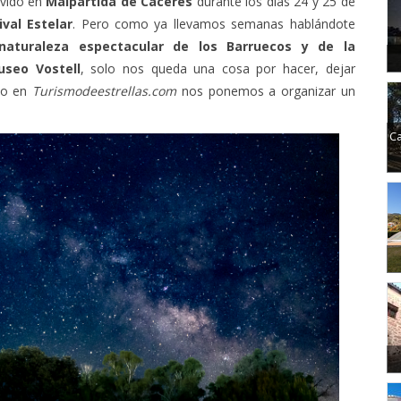
val Estelar
. Pero como ya llevamos semanas hablándote
 naturaleza espectacular de los Barruecos y de la
useo Vostell
, solo nos queda una cosa por hacer, dejar
do en
Turismodeestrellas.com
nos ponemos a organizar un
Ca