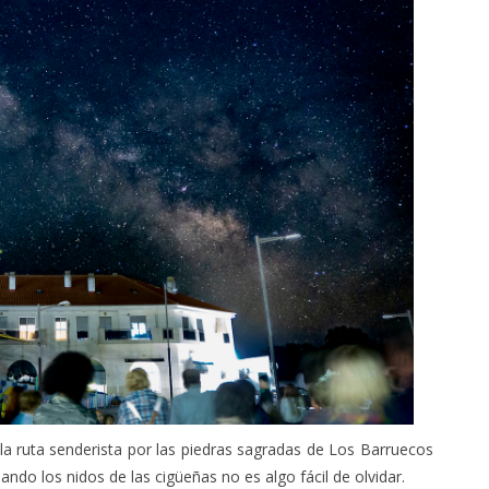
la ruta senderista por las piedras sagradas de Los Barruecos
ando los nidos de las cigüeñas no es algo fácil de olvidar.