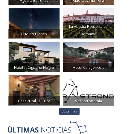
Agua D Estrellas
Riad Ouzima TGM
La Abadía Retuerta Le
El Mirlo Blanco
Domaine
Hábitat Cigüeña Negra
Hotel Cala Jóncols
Casa rural La Cuca
VerAstronomía
Buscar más