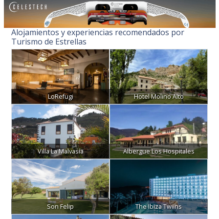
Alojamientos y experiencias recomendados por
Turismo de Estrellas
LoRefugi
Hotel Molino Alto
Villa La Malvasía
Albergue Los Hospitales
Son Felip
The Ibiza Twiins