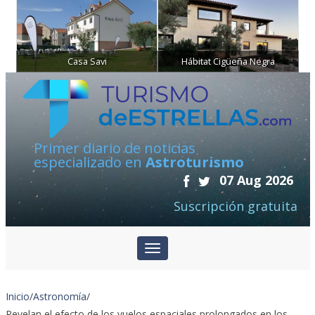
Casa Savi
Hábitat Cigüeña Negra
Primer diario de noticias
especializado en
Astroturismo
07 Aug 2026
Suscripción gratuita
Inicio
/
Astronomía
/
Revelan el efecto de los vuelos espaciales prolongados en los