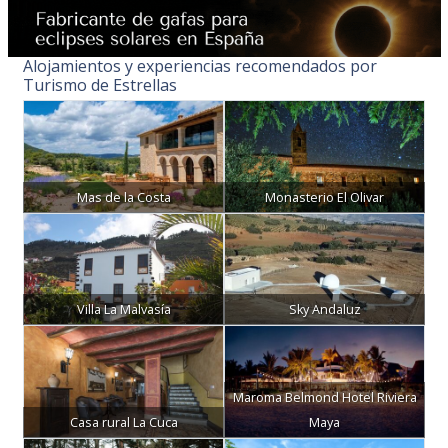
Alojamientos y experiencias recomendados por
Turismo de Estrellas
Mas de la Costa
Monasterio El Olivar
Villa La Malvasía
Sky Andaluz
Maroma Belmond Hotel Riviera
Casa rural La Cuca
Maya