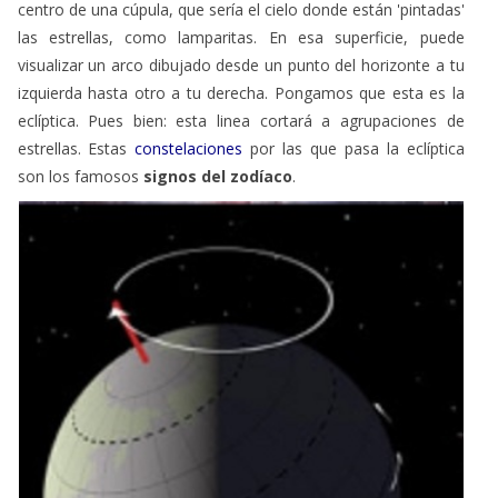
centro de una cúpula, que sería el cielo donde están 'pintadas'
las estrellas, como lamparitas. En esa superficie, puede
visualizar un arco dibujado desde un punto del horizonte a tu
izquierda hasta otro a tu derecha. Pongamos que esta es la
eclíptica. Pues bien: esta linea cortará a agrupaciones de
estrellas. Estas
constelaciones
por las que pasa la eclíptica
son los famosos
signos del zodíaco
.