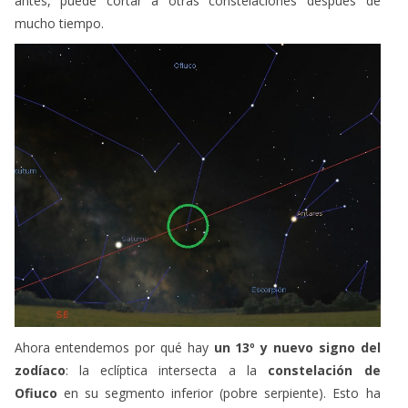
antes, puede cortar a otras constelaciones después de
mucho tiempo.
Ahora entendemos por qué hay
un 13º y nuevo signo del
zodíaco
: la eclíptica intersecta a la
constelación de
Ofiuco
en su segmento inferior (pobre serpiente). Esto ha