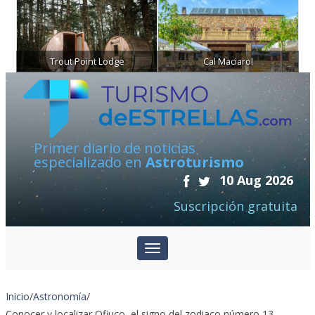
Trout Point Lodge
Cal Maciarol
Primer diario de noticias
especializado en
Astroturismo
10 Aug 2026
Suscripción gratuita
Inicio
/
Astronomía
/
Conocer y localizar Ofiuco, el signo del zodiaco número 13