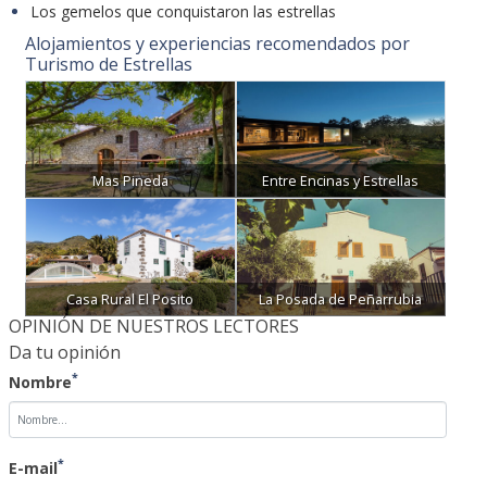
Los gemelos que conquistaron las estrellas
Alojamientos y experiencias recomendados por
Turismo de Estrellas
Mas Pineda
Entre Encinas y Estrellas
Casa Rural El Posito
La Posada de Peñarrubia
OPINIÓN DE NUESTROS LECTORES
Da tu opinión
*
Nombre
*
E-mail