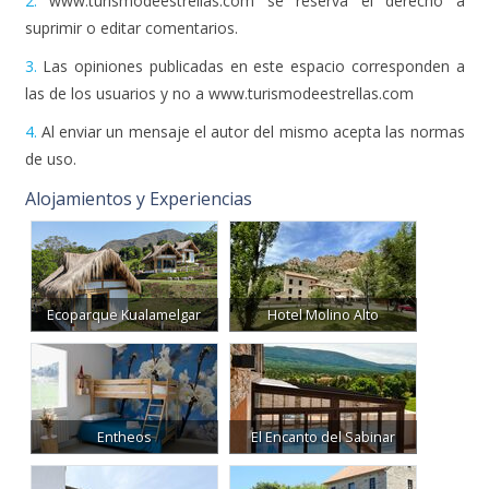
2.
www.turismodeestrellas.com se reserva el derecho a
suprimir o editar comentarios.
3.
Las opiniones publicadas en este espacio corresponden a
las de los usuarios y no a www.turismodeestrellas.com
4.
Al enviar un mensaje el autor del mismo acepta las normas
de uso.
Alojamientos y Experiencias
Ecoparque Kualamelgar
Hotel Molino Alto
Entheos
El Encanto del Sabinar