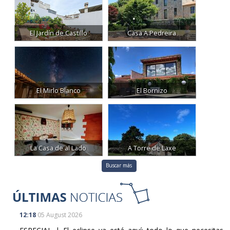
El Jardín de Castillo
Casa A Pedreira
El Mirlo Blanco
El Bornizo
La Casa de al Lado
A Torre de Laxe
Buscar más
12:18
05 August 2026