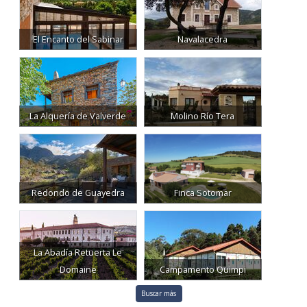
El Encanto del Sabinar
Navalacedra
La Alquería de Valverde
Molino Río Tera
Redondo de Guayedra
Finca Sotomar
La Abadía Retuerta Le
Domaine
Campamento Quimpi
Buscar más