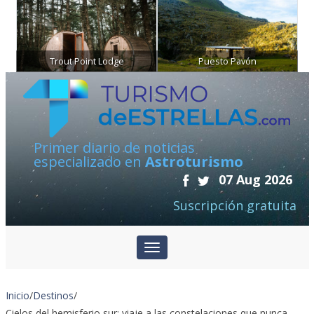
Trout Point Lodge
Puesto Pavón
Primer diario de noticias
especializado en
Astroturismo
07 Aug 2026
Suscripción gratuita
Inicio
/
Destinos
/
Cielos del hemisferio sur: viaje a las constelaciones que nunca