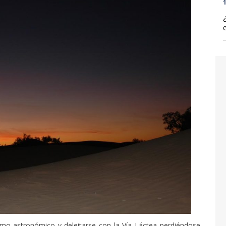
1
smo astronómico y deleitarse con la Vía Láctea perdiéndose