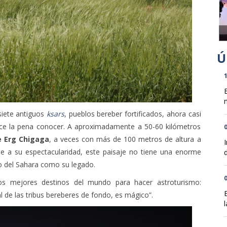
1
n
siete antiguos
ksars
, pueblos bereber fortificados, ahora casi
ce la pena conocer. A aproximadamente a 50-60 kilómetros
0
e Erg Chigaga
, a veces con más de 100 metros de altura a
se a su espectacularidad, este paisaje no tiene una enorme
d
to del Sahara como su legado.
0
s mejores destinos del mundo para hacer astroturismo:
al de las tribus bereberes de fondo, es mágico”.
l