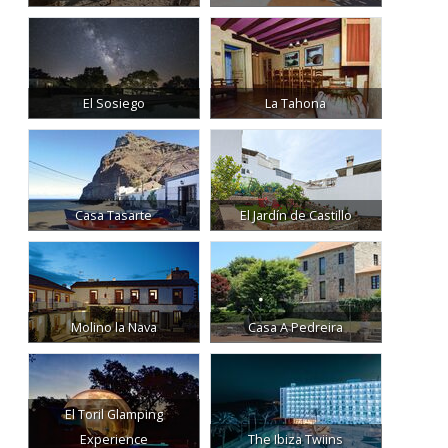
El Sosiego
La Tahona
Casa Tasarte
El Jardín de Castillo
Molino la Nava
Casa A Pedreira
El Toril Glamping
Experience
The Ibiza Twiins