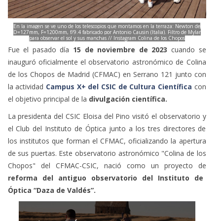
En la imagen se ve uno de los telescopios que montamos en la terraza: Newton de
D=127mm, F=1200mm, f/9.4 fabricado por Antonio Causin (Italia). Filtro de Mylar
para observar el sol y sus manchas // Instagram Colina de los Chopos
Fue el pasado día
15 de noviembre de 2023
cuando se
inauguró oficialmente el observatorio astronómico de Colina
de los Chopos de Madrid (CFMAC) en Serrano 121 junto con
la actividad
Campus X+ del CSIC de Cultura Científica
con
el objetivo principal de la
divulgación científica.
La presidenta del CSIC Eloisa del Pino visitó el observatorio y
el Club del Instituto de Óptica junto a los tres directores de
los institutos que forman el CFMAC, oficializando la apertura
de sus puertas. Este observatorio astronómico "Colina de los
Chopos" del CFMAC-CSIC, nació como un proyecto de
reforma del antiguo observatorio del Instituto de
Óptica “Daza de Valdés”.