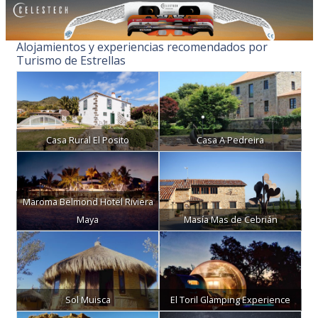
Alojamientos y experiencias recomendados por
Turismo de Estrellas
Casa Rural El Posito
Casa A Pedreira
Maroma Belmond Hotel Riviera
Maya
Masía Mas de Cebrián
Sol Muisca
El Toril Glamping Experience