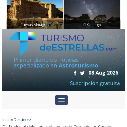
Cuevas Almagruz
El Sosiego
Primer diario de noticias
especializado en
Astroturismo
08 Aug 2026
Suscripción gratuita
Inicio
/
Destinos
/
De Madrid al cielo con el observatorio Colina de los Chopos