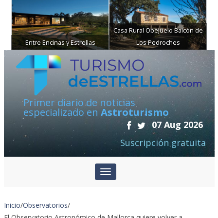
Casa Rural Obejuelo Balcón de
Entre Encinas y Estrellas
Los Pedroches
Primer diario de noticias
especializado en
Astroturismo
07 Aug 2026
Suscripción gratuita
Inicio
/
Observatorios
/
El Observatorio Astronómico de Mallorca quiere volver a