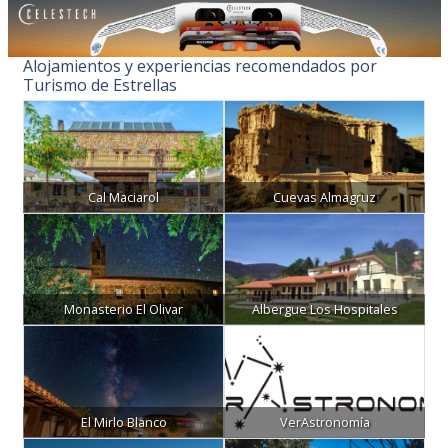
Alojamientos y experiencias recomendados por
Turismo de Estrellas
Cal Maciarol
Cuevas Almagruz
Monasterio El Olivar
Albergue Los Hospitales
El Mirlo Blanco
VerAstronomía