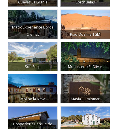
Cuevas La Granja
Corchuelas
Magic Experience Borda
Cremat
Riad Ouzima TGM
Son Felip
Monasterio El Olivar
Molino la Nava
Masía El Palomar
Hospedería Parque de