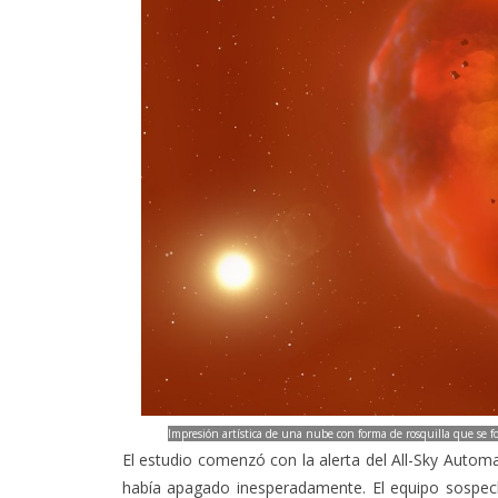
Impresión artística de una nube con forma de rosquilla que se for
El estudio comenzó con la alerta del All-Sky Autom
había apagado inesperadamente. El equipo sospe