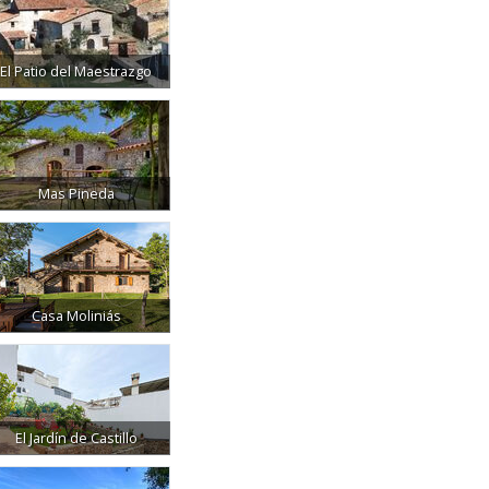
El Patio del Maestrazgo
Mas Pineda
Casa Moliniás
El Jardín de Castillo