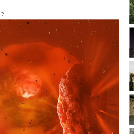
ry
Next