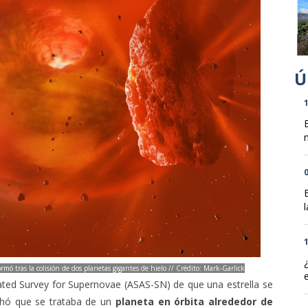
1
n
0
l
1
mó tras la colisión de dos planetas gigantes de hielo // Crédito: Mark-Garlick
ated Survey for Supernovae (ASAS-SN) de que una estrella se
chó que se trataba de un
planeta en órbita alrededor de