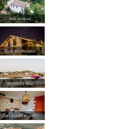
Mas Ardèvol
Casa del Altozano
Morvedra Nou
La Casa de al Lado