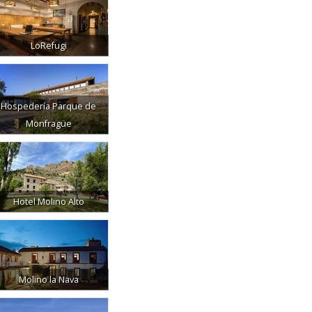
LoRefugi
Hospedería Parque de
Monfragüe
Hotel Molino Alto
Molino la Nava