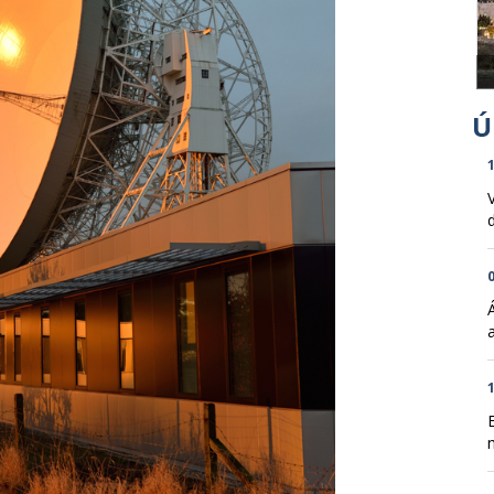
1
d
0
1
n