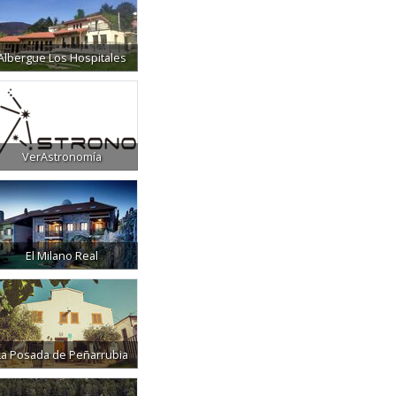
Albergue Los Hospitales
VerAstronomía
El Milano Real
La Posada de Peñarrubia