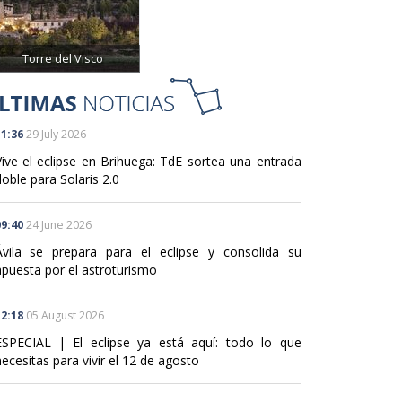
Torre del Visco
1:36
29 July 2026
Vive el eclipse en Brihuega: TdE sortea una entrada
oble para Solaris 2.0
9:40
24 June 2026
Ávila se prepara para el eclipse y consolida su
apuesta por el astroturismo
2:18
05 August 2026
ESPECIAL | El eclipse ya está aquí: todo lo que
ecesitas para vivir el 12 de agosto