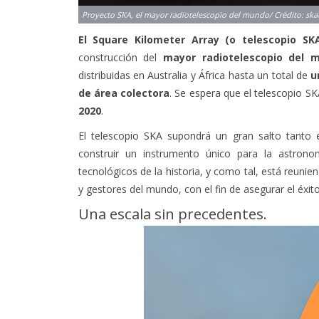
Proyecto SKA, el mayor radiotelescopio del mundo/ Crédito: ska
El Square Kilometer Array (o telescopio SK
construcción del
mayor radiotelescopio del 
distribuidas en Australia y África hasta un total de
u
de área colectora
. Se espera que el telescopio S
2020
.
El telescopio SKA supondrá un gran salto tanto 
construir un instrumento único para la astrono
tecnológicos de la historia, y como tal, está reunie
y gestores del mundo, con el fin de asegurar el éxit
Una escala sin precedentes.