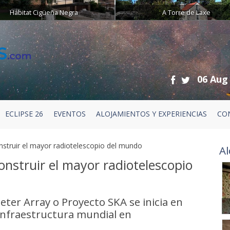
Hábitat Cigüeña Negra
A Torre de Laxe
06 Aug
ECLIPSE 26
EVENTOS
ALOJAMIENTOS Y EXPERIENCIAS
CO
onstruir el mayor radiotelescopio del mundo
Al
construir el mayor radiotelescopio
eter Array o Proyecto SKA se inicia en
 infraestructura mundial en