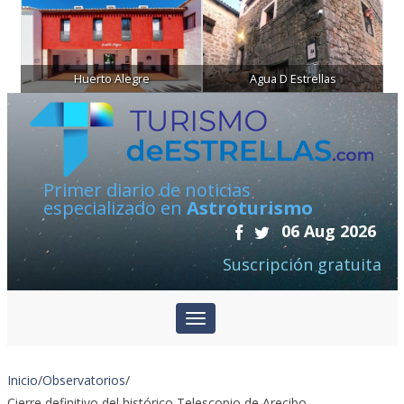
Huerto Alegre
Agua D Estrellas
Primer diario de noticias
especializado en
Astroturismo
06 Aug 2026
Suscripción gratuita
Inicio
/
Observatorios
/
Cierre definitivo del histórico Telescopio de Arecibo