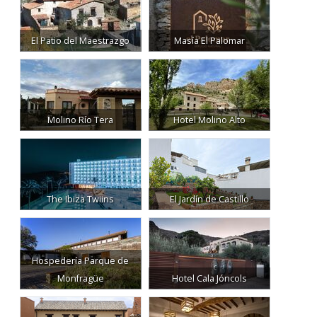
El Patio del Maestrazgo
Masía El Palomar
Molino Río Tera
Hotel Molino Alto
The Ibiza Twiins
El Jardín de Castillo
Hospedería Parque de
Monfragüe
Hotel Cala Jóncols