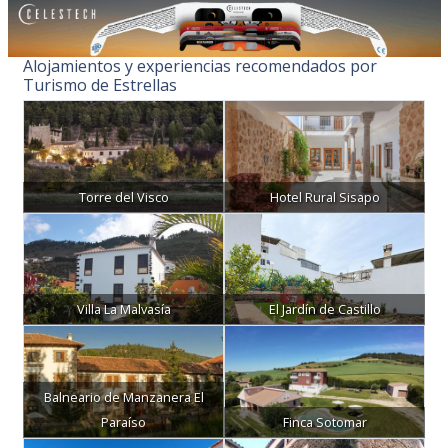
Alojamientos y experiencias recomendados por
Turismo de Estrellas
Torre del Visco
Hotel Rural Sisapo
Villa La Malvasía
El Jardín de Castillo
Balneario de Manzanera El
Paraíso
Finca Sotomar