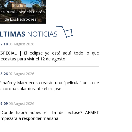
sa Rural Obejuelo Balcón
de Los Pedroches
2:18
05 August 2026
ESPECIAL | El eclipse ya está aquí: todo lo que
ecesitas para vivir el 12 de agosto
8:26
07 August 2026
España y Marruecos crearán una "película" única de
a corona solar durante el eclipse
9:09
06 August 2026
¿Dónde habrá nubes el día del eclipse? AEMET
empezará a responder mañana