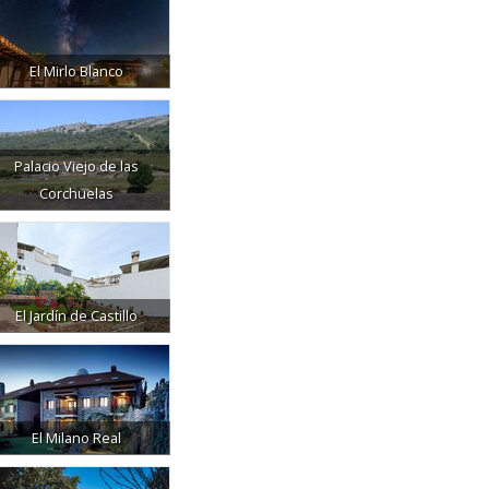
El Mirlo Blanco
Palacio Viejo de las
Corchuelas
El Jardín de Castillo
El Milano Real