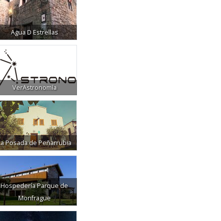
Agua D Estrellas
VerAstronomía
La Posada de Peñarrubia
Hospedería Parque de
Monfragüe