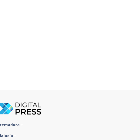
tremadura
dalucía