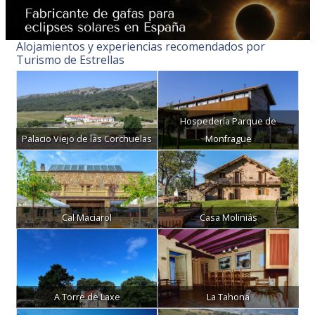
Alojamientos y experiencias recomendados por
Turismo de Estrellas
Hospedería Parque de
Palacio Viejo de las Corchuelas
Monfragüe
Cal Maciarol
Casa Moliniás
A Torre de Laxe
La Tahona