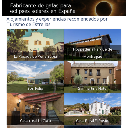
Alojamientos y experiencias recomendados por
Turismo de Estrellas
Hospedería Parque de
La Posada de Peñarrubia
Monfragüe
Son Felip
Sanmartina Hotel
Casa rural La Cuca
Casa Rural El Posito