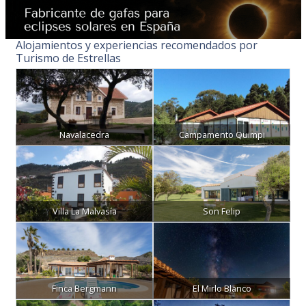
Alojamientos y experiencias recomendados por
Turismo de Estrellas
Navalacedra
Campamento Quimpi
Villa La Malvasía
Son Felip
Finca Bergmann
El Mirlo Blanco