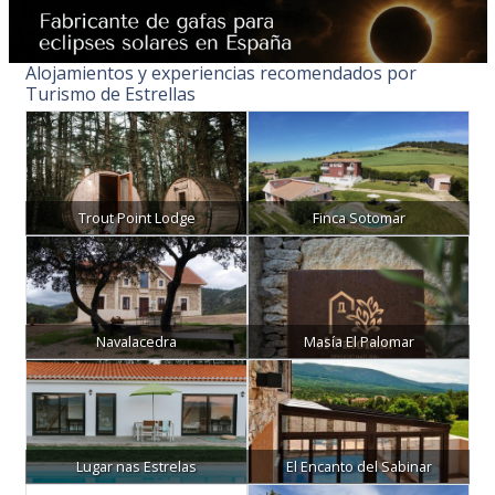
Alojamientos y experiencias recomendados por
Turismo de Estrellas
Trout Point Lodge
Finca Sotomar
Navalacedra
Masía El Palomar
Lugar nas Estrelas
El Encanto del Sabinar