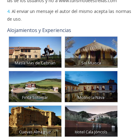
las de los usuarios y no a www.turismodeestrellas.com
4.
Al enviar un mensaje el autor del mismo acepta las normas
de uso.
Alojamientos y Experiencias
Masía Mas de Cebrián
Sol Muisca
Finca Sotomar
Molino la Nava
Cuevas Almagruz
Hotel Cala Jóncols