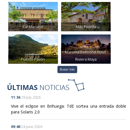
Cal Maciarol
Mas Pineda
Maroma Belmond Hotel
Puesto Pavón
Riviera Maya
Buscar más
11:36
29 July 2026
Vive el eclipse en Brihuega: TdE sortea una entrada doble
para Solaris 2.0
09:40
24 June 2026