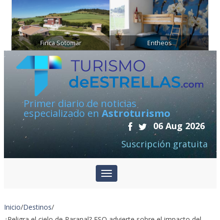
Finca Sotomar
Entheos
Primer diario de noticias
especializado en
Astroturismo
06 Aug 2026
Suscripción gratuita
Inicio
/
Destinos
/
¿Peligra el cielo de Paranal? ESO advierte sobre el impacto del