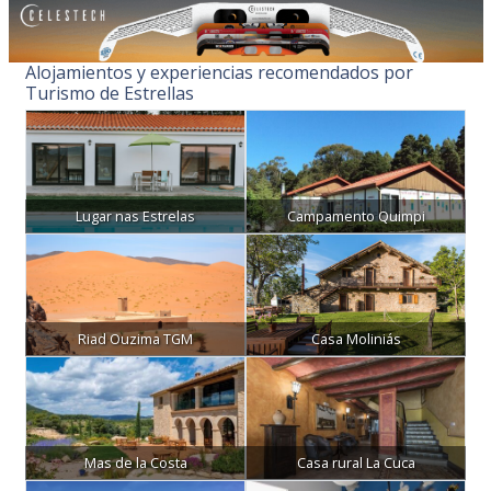
Alojamientos y experiencias recomendados por
Turismo de Estrellas
Lugar nas Estrelas
Campamento Quimpi
Riad Ouzima TGM
Casa Moliniás
Mas de la Costa
Casa rural La Cuca