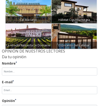
Cal Maciarol
Hábitat Cigüeña Negra
La Abadía Retuerta Le Domaine
El Encanto del Sabinar
OPINIÓN DE NUESTROS LECTORES
Da tu opinión
*
Nombre
*
E-mail
*
Opinión