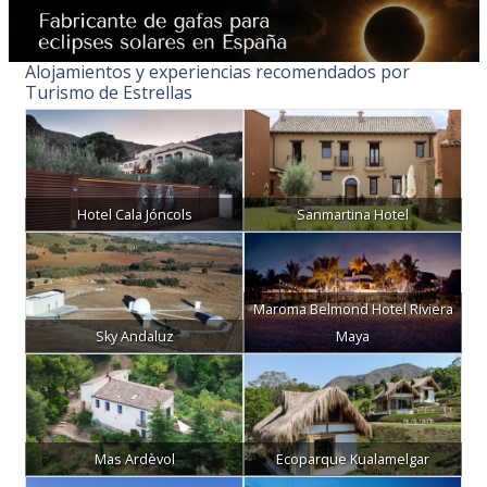
Alojamientos y experiencias recomendados por
Turismo de Estrellas
Hotel Cala Jóncols
Sanmartina Hotel
Maroma Belmond Hotel Riviera
Sky Andaluz
Maya
Mas Ardèvol
Ecoparque Kualamelgar