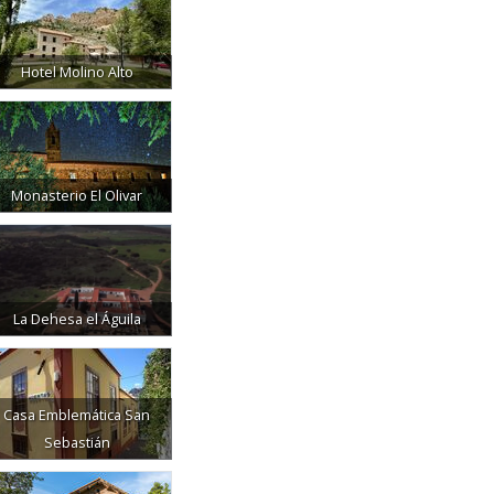
Hotel Molino Alto
Monasterio El Olivar
La Dehesa el Águila
Casa Emblemática San
Sebastián