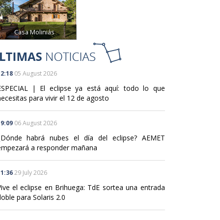
Casa Moliniás
2:18
05 August 2026
ESPECIAL | El eclipse ya está aquí: todo lo que
ecesitas para vivir el 12 de agosto
9:09
06 August 2026
¿Dónde habrá nubes el día del eclipse? AEMET
empezará a responder mañana
1:36
29 July 2026
Vive el eclipse en Brihuega: TdE sortea una entrada
oble para Solaris 2.0