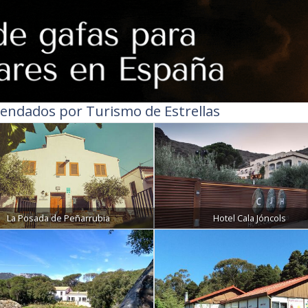
endados por Turismo de Estrellas
La Posada de Peñarrubia
Hotel Cala Jóncols