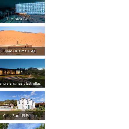
The Ibiza Twiins
Riad Ouzima TGM
Entre Encinas y Estrellas
Casa Rural El Posito