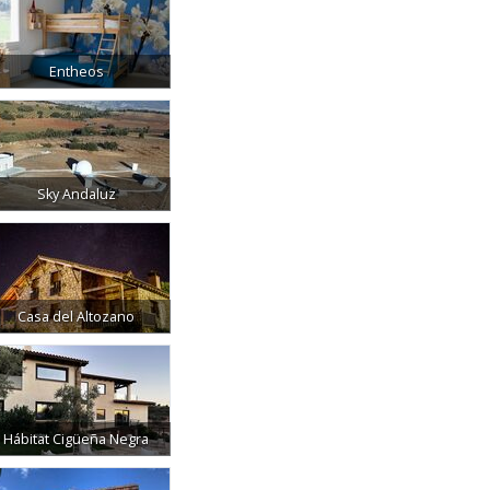
Entheos
Sky Andaluz
Casa del Altozano
Hábitat Cigüeña Negra