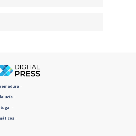
tremadura
dalucía
rtugal
máticos