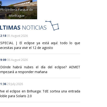
Hospedería Parque de
Monfragüe
2:18
05 August 2026
ESPECIAL | El eclipse ya está aquí: todo lo que
ecesitas para vivir el 12 de agosto
9:09
06 August 2026
¿Dónde habrá nubes el día del eclipse? AEMET
empezará a responder mañana
1:36
29 July 2026
Vive el eclipse en Brihuega: TdE sortea una entrada
oble para Solaris 2.0