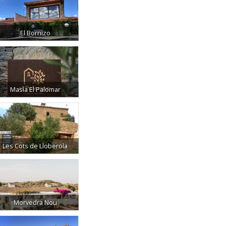
El Bornizo
Masía El Palomar
Les Cots de Lloberola
Morvedra Nou