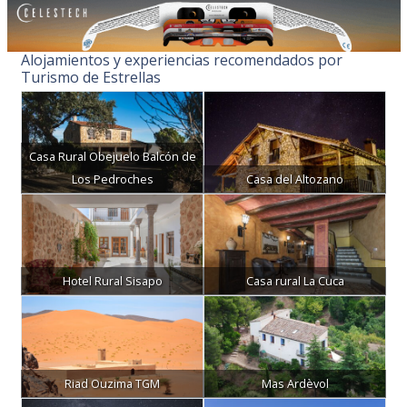
Alojamientos y experiencias recomendados por
Turismo de Estrellas
Casa Rural Obejuelo Balcón de
Los Pedroches
Casa del Altozano
Hotel Rural Sisapo
Casa rural La Cuca
Riad Ouzima TGM
Mas Ardèvol