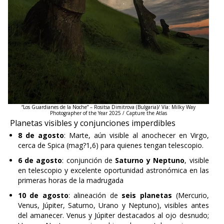
“Los Guardianes de la Noche” – Rositsa Dimitrova (Bulgaria)/ Vía: Milky Way
Photographer of the Year 2025 / Capture the Atlas
Planetas visibles y conjunciones imperdibles
8 de agosto
: Marte, aún visible al anochecer en Virgo,
cerca de Spica (mag?1,6) para quienes tengan telescopio.
6 de agosto
: conjunción de
Saturno y Neptuno
, visible
en telescopio y excelente oportunidad astronómica en las
primeras horas de la madrugada
10 de agosto
: alineación de
seis planetas
(Mercurio,
Venus, Júpiter, Saturno, Urano y Neptuno), visibles antes
del amanecer. Venus y Júpiter destacados al ojo desnudo;
Urano y Neptuno requieren binoculares o telescopio.