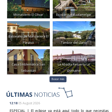
Monasterio El Olivar
Ecoparque Kualamelgar
Balneario de Manzanera El
Paraíso
Tambor del Llano
Casa Emblemática San
La Abadía Retuerta Le
Sebastián
Domaine
Buscar más
12:18
05 August 2026
ESPECIAL | El eclipse ya está aquí: todo lo que necesitas