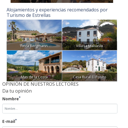
Alojamientos y experiencias recomendados por
Turismo de Estrellas
Finca Bergmann
Villa La Malvasía
Mas de la Costa
Casa Rural El Posito
OPINIÓN DE NUESTROS LECTORES
Da tu opinión
*
Nombre
*
E-mail