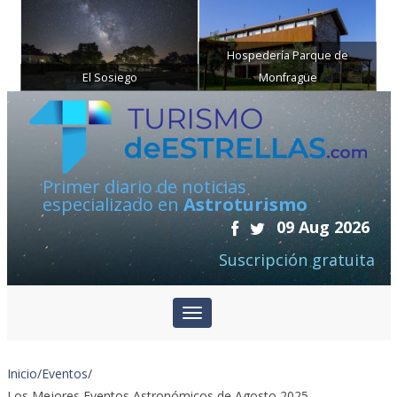
Hospedería Parque de
El Sosiego
Monfragüe
Primer diario de noticias
especializado en
Astroturismo
09 Aug 2026
Suscripción gratuita
Inicio
/
Eventos
/
Los Mejores Eventos Astronómicos de Agosto 2025