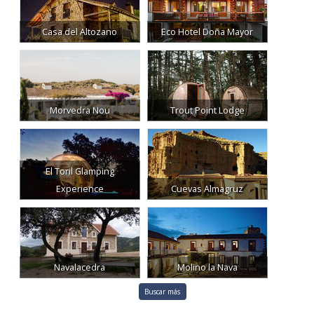
Casa del Altozano
Eco Hotel Doña Mayor
Morvedra Nou
Trout Point Lodge
El Toril Glamping
Experience
Cuevas Almagruz
Navalacedra
Molino la Nava
Buscar más