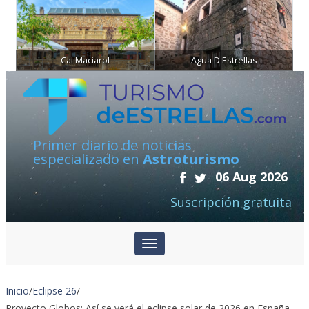
Cal Maciarol
Agua D Estrellas
Primer diario de noticias
especializado en
Astroturismo
06 Aug 2026
Suscripción gratuita
Inicio
/
Eclipse 26
/
Proyecto Globos: Así se verá el eclipse solar de 2026 en España