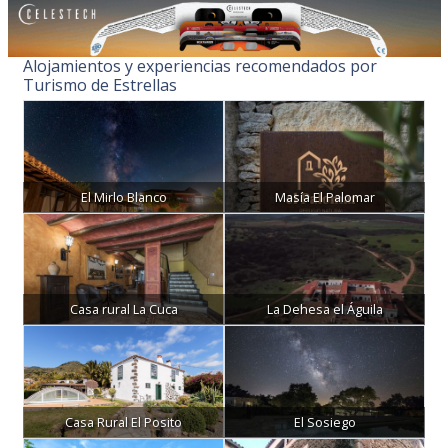
Alojamientos y experiencias recomendados por
Turismo de Estrellas
El Mirlo Blanco
Masía El Palomar
Casa rural La Cuca
La Dehesa el Águila
Casa Rural El Posito
El Sosiego