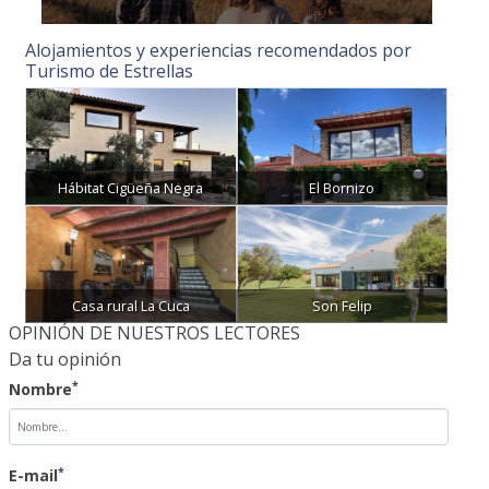
Alojamientos y experiencias recomendados por
Turismo de Estrellas
Hábitat Cigüeña Negra
El Bornizo
Casa rural La Cuca
Son Felip
OPINIÓN DE NUESTROS LECTORES
Da tu opinión
*
Nombre
*