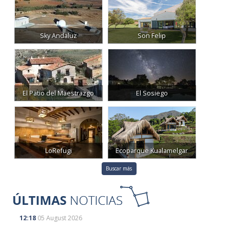
Sky Andaluz
Son Felip
El Patio del Maestrazgo
El Sosiego
LoRefugi
Ecoparque Kualamelgar
Buscar más
12:18
05 August 2026