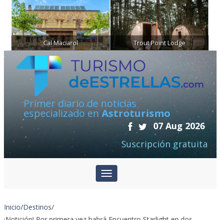
Cal Maciarol
Trout Point Lodge
Primer diario de noticias
especializado en
Astroturismo
07 Aug 2026
Suscripción gratuita
Inicio
/
Destinos
/
¡Notición! Por primera vez habrá Encuentro Starlight en dos