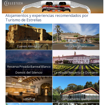
Alojamientos y experiencias recomendados por
Turismo de Estrellas
Cuevas Almagruz
Finca Bergmann
Reserva Privada Barreal Blanco
Domos del Silencio
La Abadía Retuerta Le Domaine
LoRefugi
Campamento Quimpi