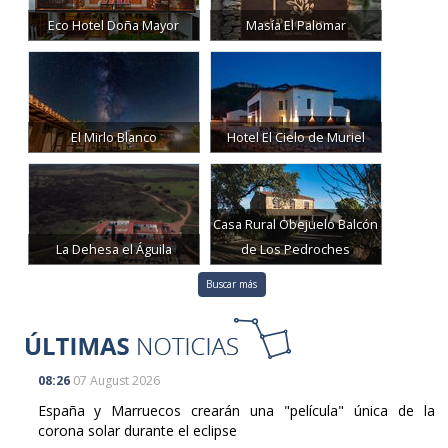
Eco Hotel Doña Mayor
Masía El Palomar
El Mirlo Blanco
Hotel El Cielo de Muriel
Casa Rural Obejuelo Balcón
La Dehesa el Águila
de Los Pedroches
Buscar más
08:26
07 August 2026
España y Marruecos crearán una "película" única de la
corona solar durante el eclipse