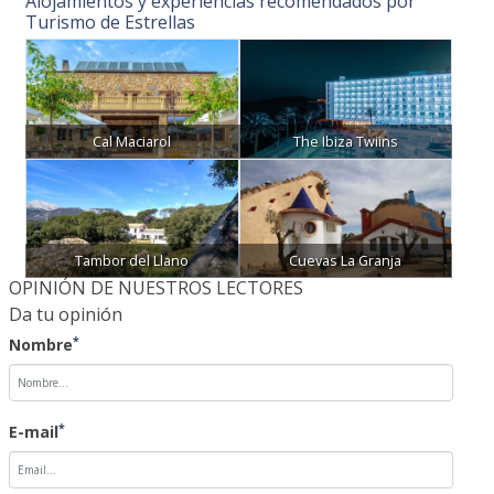
Alojamientos y experiencias recomendados por
Turismo de Estrellas
Cal Maciarol
The Ibiza Twiins
Tambor del Llano
Cuevas La Granja
OPINIÓN DE NUESTROS LECTORES
Da tu opinión
*
Nombre
*
E-mail