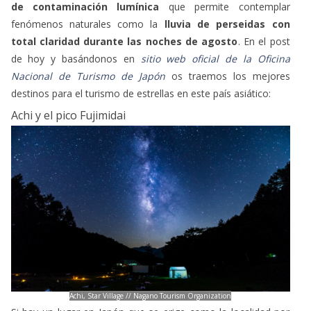
de contaminación lumínica
que permite contemplar
fenómenos naturales como la
lluvia de perseidas con
total claridad durante las noches de agosto
. En el post
de hoy y basándonos en
sitio web oficial de la Oficina
Nacional de Turismo de Japón
os traemos los mejores
destinos para el turismo de estrellas en este país asiático:
Achi y el pico Fujimidai
Achi, Star Village // Nagano Tourism Organization