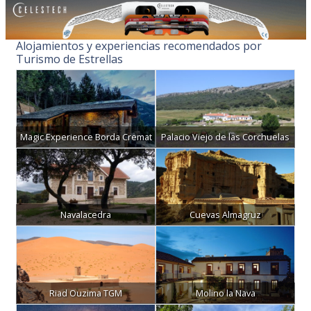
Alojamientos y experiencias recomendados por
Turismo de Estrellas
Magic Experience Borda Cremat
Palacio Viejo de las Corchuelas
Navalacedra
Cuevas Almagruz
Riad Ouzima TGM
Molino la Nava