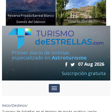
Reserva Privada Barreal Blanco
Domos del Silencio
Hotel Molino Alto
Primer diario de noticias
especializado en
Astroturismo
07 Aug 2026
Suscripción gratuita
Inicio
/
Destinos
/
Turismo de Estrellas en el destino de moda asiático: Japón