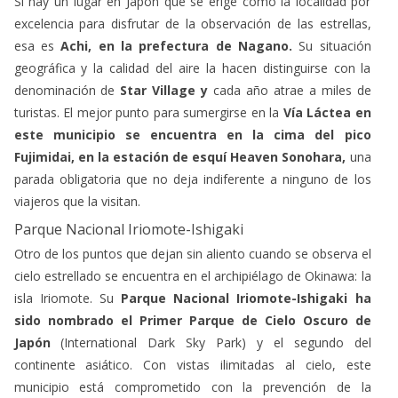
Si hay un lugar en Japón que se erige como la localidad por
excelencia para disfrutar de la observación de las estrellas,
esa es
Achi, en la prefectura de Nagano.
Su situación
geográfica y la calidad del aire la hacen distinguirse con la
denominación de
Star Village y
cada año atrae a miles de
turistas. El mejor punto para sumergirse en la
Vía Láctea en
este municipio se encuentra en la cima del pico
Fujimidai, en la estación de esquí Heaven Sonohara,
una
parada obligatoria que no deja indiferente a ninguno de los
viajeros que la visitan.
Parque Nacional Iriomote-Ishigaki
Otro de los puntos que dejan sin aliento cuando se observa el
cielo estrellado se encuentra en el archipiélago de Okinawa: la
isla Iriomote. Su
Parque Nacional Iriomote-Ishigaki ha
sido nombrado el Primer Parque de Cielo Oscuro de
Japón
(International Dark Sky Park) y el segundo del
continente asiático. Con vistas ilimitadas al cielo, este
municipio está comprometido con la prevención de la