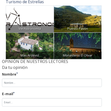
Turismo de Estrellas
VerAstronomía
Puesto Pavón
Mas Ardèvol
Monasterio El Olivar
OPINIÓN DE NUESTROS LECTORES
Da tu opinión
*
Nombre
*
E-mail