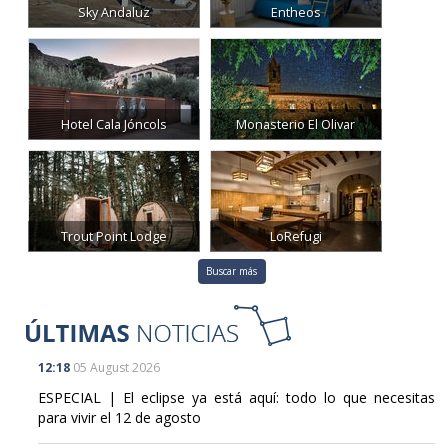
Sky Andaluz
Entheos
Hotel Cala Jóncols
Monasterio El Olivar
Trout Point Lodge
LoRefugi
Buscar más
12:18
05 August 2026
ESPECIAL | El eclipse ya está aquí: todo lo que necesitas
para vivir el 12 de agosto