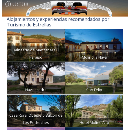
Alojamientos y experiencias recomendados por
Turismo de Estrellas
Balneario de Manzanera El
Paraíso
Molino la Nava
Navalacedra
Son Felip
Casa Rural Obejuelo Balcón de
Los Pedroches
Hotel Molino Alto