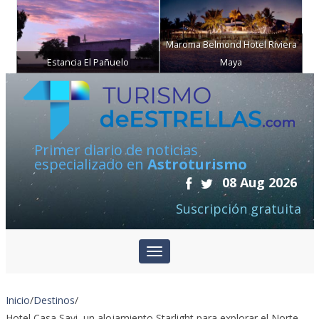
Maroma Belmond Hotel Riviera
Estancia El Pañuelo
Maya
Primer diario de noticias
especializado en
Astroturismo
08 Aug 2026
Suscripción gratuita
Inicio
/
Destinos
/
Hotel Casa Savi, un alojamiento Starlight para explorar el Norte