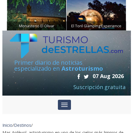
Monasterio El Olivar
El Toril Glamping Experience
Primer diario de noticias
especializado en
Astroturismo
07 Aug 2026
Suscripción gratuita
Inicio
/
Destinos
/
Mas Ardèvol, astroturismo en uno de los cielos más limpios de