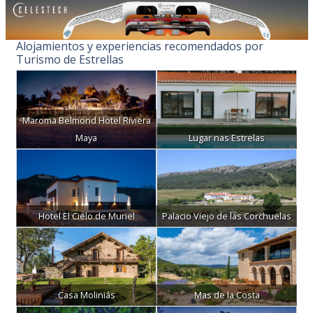
Alojamientos y experiencias recomendados por
Turismo de Estrellas
Maroma Belmond Hotel Riviera
Maya
Lugar nas Estrelas
Hotel El Cielo de Muriel
Palacio Viejo de las Corchuelas
Casa Moliniás
Mas de la Costa