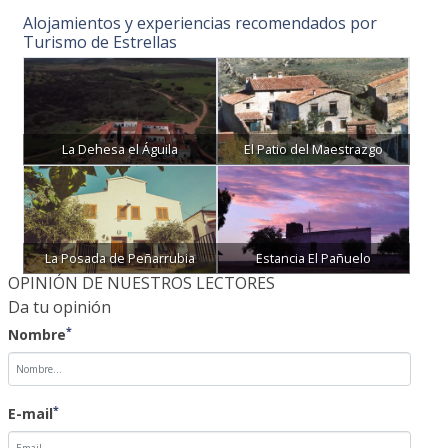
Alojamientos y experiencias recomendados por
Turismo de Estrellas
La Dehesa el Águila
El Patio del Maestrazgo
La Posada de Peñarrubia
Estancia El Pañuelo
OPINIÓN DE NUESTROS LECTORES
Da tu opinión
*
Nombre
*
E-mail