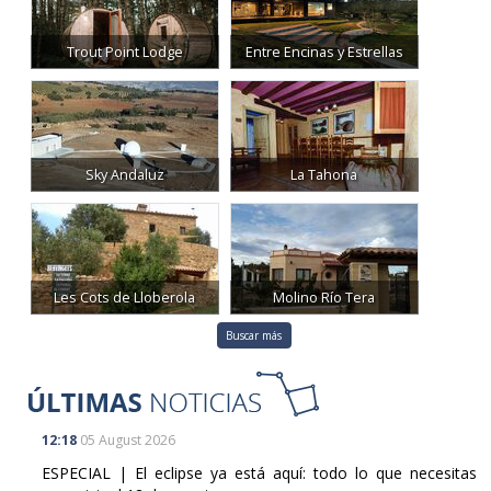
Trout Point Lodge
Entre Encinas y Estrellas
Sky Andaluz
La Tahona
Les Cots de Lloberola
Molino Río Tera
Buscar más
12:18
05 August 2026
ESPECIAL | El eclipse ya está aquí: todo lo que necesitas