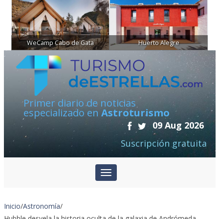
WeCamp Cabo de Gata
Huerto Alegre
Primer diario de noticias
especializado en
Astroturismo
09 Aug 2026
Suscripción gratuita
Inicio
/
Astronomía
/
Hubble desvela la historia oculta de la galaxia de Andrómeda