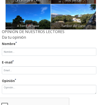
La Casa de al Lado
Mas del Cel
A Torre de Laxe
Tambor del Llano
OPINIÓN DE NUESTROS LECTORES
Da tu opinión
*
Nombre
*
E-mail
*
Opinión