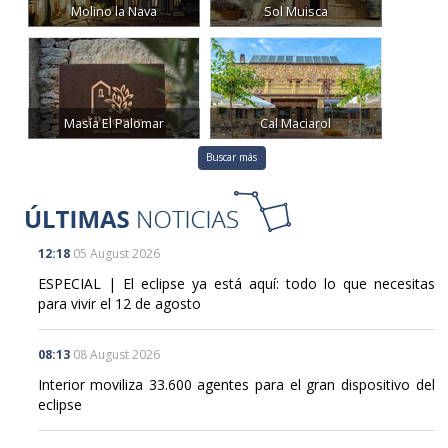
Molino la Nava
Sol Muisca
Masía El Palomar
Cal Maciarol
Buscar más
12:18
05 August 2026
ESPECIAL | El eclipse ya está aquí: todo lo que necesitas
para vivir el 12 de agosto
08:13
08 August 2026
Interior moviliza 33.600 agentes para el gran dispositivo del
eclipse