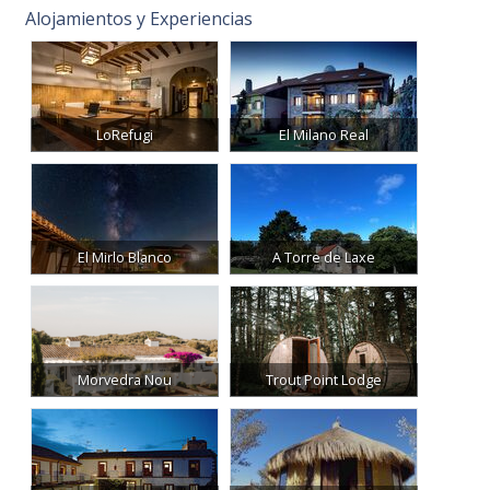
Alojamientos y Experiencias
LoRefugi
El Milano Real
El Mirlo Blanco
A Torre de Laxe
Morvedra Nou
Trout Point Lodge