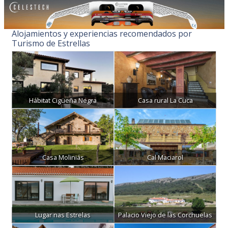
Alojamientos y experiencias recomendados por
Turismo de Estrellas
Hábitat Cigüeña Negra
Casa rural La Cuca
Casa Moliniás
Cal Maciarol
Lugar nas Estrelas
Palacio Viejo de las Corchuelas