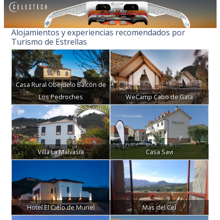
Alojamientos y experiencias recomendados por
Turismo de Estrellas
Casa Rural Obejuelo Balcón de
Los Pedroches
WeCamp Cabo de Gata
Villa La Malvasía
Casa Savi
Hotel El Cielo de Muriel
Mas del Cel