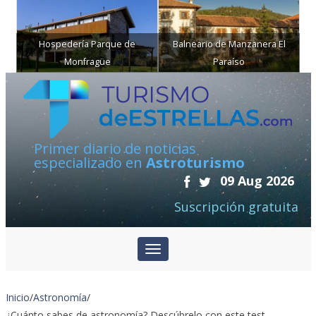
Hospedería Parque de
Balneario de Manzanera El
Monfragüe
Paraíso
Primer diario de noticias
especializado en
Astroturismo
09 Aug 2026
Suscripción gratuita
Inicio
/
Astronomía
/
¿Cuánto sabes de astronomía? Descúbrelo con este test