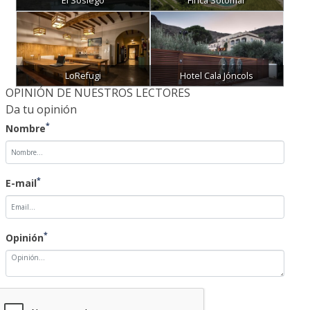
El Sosiego
Finca Sotomar
LoRefugi
Hotel Cala Jóncols
OPINIÓN DE NUESTROS LECTORES
Da tu opinión
*
Nombre
*
E-mail
*
Opinión