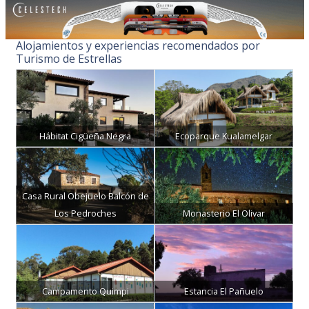
Alojamientos y experiencias recomendados por
Turismo de Estrellas
Hábitat Cigüeña Negra
Ecoparque Kualamelgar
Casa Rural Obejuelo Balcón de
Los Pedroches
Monasterio El Olivar
Campamento Quimpi
Estancia El Pañuelo