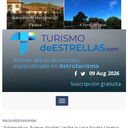
Balneario de Manzanera El
Paraíso
A Torre de Laxe
Primer diario de noticias
especializado en
Astroturismo
09 Aug 2026
Suscripción gratuita
Inicio
/
Astronomía
/
"Extremadura, Buenas Noches" recibe la copa España Creativa