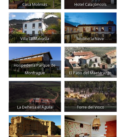
Casa Moliniás
Hotel Cala Jóncols
Villa La Malvasía
Molino la Nava
Hospedería Parque de
Monfragüe
El Patio del Maestrazgo
La Dehesa el Águila
Torre del Visco