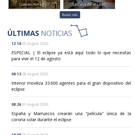
Cuevas Almagruz
La Casa de al Lado
Buscar más
12:18
05 August 2026
ESPECIAL | El eclipse ya está aquí: todo lo que necesitas
para vivir el 12 de agosto
08:13
08 August 2026
Interior moviliza 33.600 agentes para el gran dispositivo del
eclipse
08:26
07 August 2026
España y Marruecos crearán una "película" única de la
corona solar durante el eclipse
19:09
06 August 2026