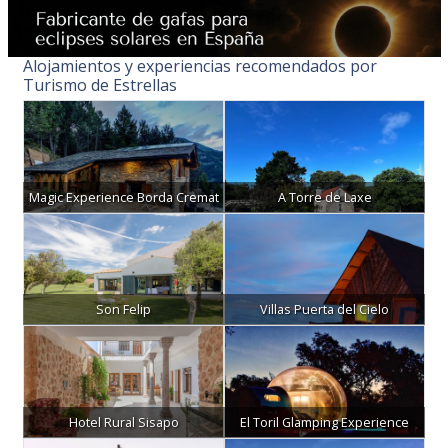
Alojamientos y experiencias recomendados por
Turismo de Estrellas
Magic Experience Borda Cremat
A Torre de Laxe
Son Felip
Villas Puerta del Cielo
Hotel Rural Sisapo
El Toril Glamping Experience