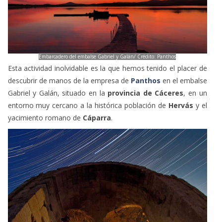
Embarcadero del embalse Gabriel y Galán/ Crédito: Panthos
Esta actividad inolvidable es la que hemos tenido el placer de
descubrir de manos de la empresa de
Panthos
en el embalse
Gabriel y Galán, situado en la
provincia de Cáceres
, en un
entorno muy cercano a la histórica población de
Hervás
y el
yacimiento romano de
Cáparra
.