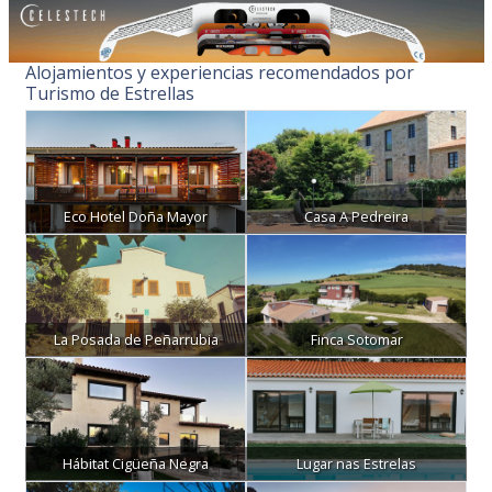
Alojamientos y experiencias recomendados por
Turismo de Estrellas
Eco Hotel Doña Mayor
Casa A Pedreira
La Posada de Peñarrubia
Finca Sotomar
Hábitat Cigüeña Negra
Lugar nas Estrelas