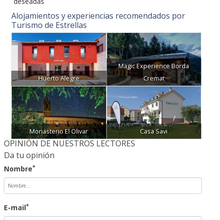
deseadas
Alojamientos y experiencias recomendados por
Turismo de Estrellas
Magic Experience Borda
Huerto Alegre
Cremat
Monasterio El Olivar
Casa Savi
OPINIÓN DE NUESTROS LECTORES
Da tu opinión
*
Nombre
*
E-mail