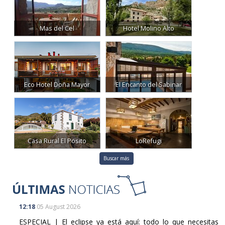
Mas del Cel
Hotel Molino Alto
Eco Hotel Doña Mayor
El Encanto del Sabinar
Casa Rural El Posito
LoRefugi
Buscar más
12:18
05 August 2026
ESPECIAL | El eclipse ya está aquí: todo lo que necesitas