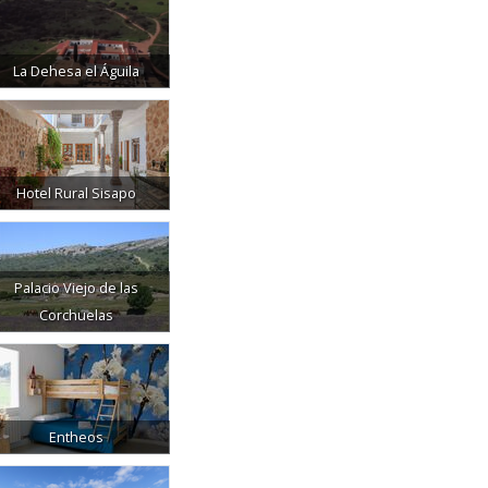
La Dehesa el Águila
Hotel Rural Sisapo
Palacio Viejo de las
Corchuelas
Entheos