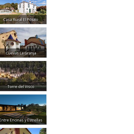
Casa Rural El Posito
Cuevas La Granja
Torre del Visco
Entre Encinas y Estrellas