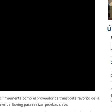
1
n
0
d
0
 firmemente como el proveedor de transporte favorito de la
l
ner de Boeing para realizar pruebas clave.