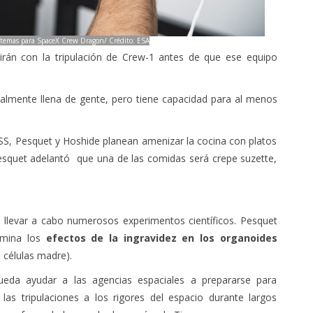
stemas para SpaceX Crew Dragon/ Crédito: ESA
dirán con la tripulación de Crew-1 antes de que ese equipo
ualmente llena de gente, pero tiene capacidad para al menos
SS, Pesquet y Hoshide planean amenizar la cocina con platos
Pesquet adelantó que una de las comidas será crepe suzette,
de llevar a cabo numerosos experimentos científicos. Pesquet
amina los
efectos de la ingravidez en los organoides
 células madre).
pueda ayudar a las agencias espaciales a prepararse para
las tripulaciones a los rigores del espacio durante largos