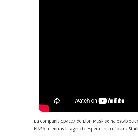
La compañía SpaceX de Elon Musk se ha establecido
NASA mientras la agencia espera en la cápsula Starli