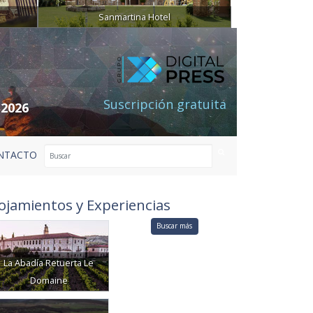
Sanmartina Hotel
Suscripción gratuita
 2026
NTACTO
ojamientos y Experiencias
Buscar más
La Abadía Retuerta Le
Domaine