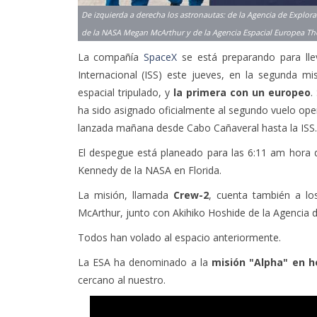
De izquierda a derecha los astronautas: de la Agencia de Explo
de la NASA Megan McArthur y de la Agencia Espacial Europea T
La compañía
SpaceX
se está preparando para lle
Internacional (ISS) este jueves, en la segunda m
espacial tripulado, y
la primera con un europeo
.
ha sido asignado oficialmente al segundo vuelo oper
lanzada mañana desde Cabo Cañaveral hasta la ISS.
El despegue está planeado para las 6:11 am hora de
Kennedy de la NASA en Florida.
La misión, llamada
Crew-2
, cuenta también a l
McArthur, junto con Akihiko Hoshide de la Agencia d
Todos han volado al espacio anteriormente.
La ESA ha denominado a la
misión "Alpha" en ho
cercano al nuestro.