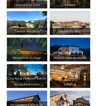
Casa rural La Cuca
Paraíso
Tambor del Llano
Morvedra Nou
Monasterio El Olivar
Hotel El Cielo de Muriel
Casa Rural Obejuelo Balcón
de Los Pedroches
LoRefugi
Hospedería Parque de