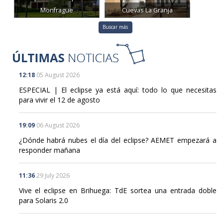
Monfragüe
Cuevas La Granja
Buscar más
12:18
05 August 2026
ESPECIAL | El eclipse ya está aquí: todo lo que necesitas
para vivir el 12 de agosto
19:09
06 August 2026
¿Dónde habrá nubes el día del eclipse? AEMET empezará a
responder mañana
11:36
29 July 2026
Vive el eclipse en Brihuega: TdE sortea una entrada doble
para Solaris 2.0