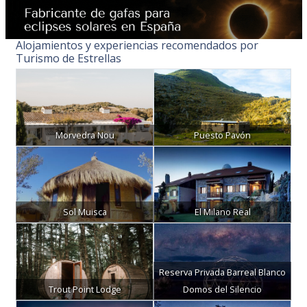
Alojamientos y experiencias recomendados por
Turismo de Estrellas
Morvedra Nou
Puesto Pavón
Sol Muisca
El Milano Real
Reserva Privada Barreal Blanco
Trout Point Lodge
Domos del Silencio