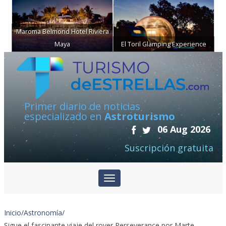
Maroma Belmond Hotel Riviera
Maya
El Toril Glamping Experience
Primer diario de noticias
especializado en
Astroturismo
06 Aug 2026
Suscripción gratuita
Inicio
/
Astronomía
/
Sigue el fascinante viaje del rover Perseverance por Marte