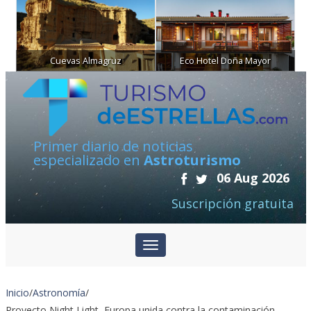
Cuevas Almagruz
Eco Hotel Doña Mayor
Primer diario de noticias
especializado en
Astroturismo
06 Aug 2026
Suscripción gratuita
Inicio
/
Astronomía
/
Proyecto Night Light, Europa unida contra la contaminación