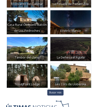
Casa Rural Obejuelo Balcón
de Los Pedroches
El Mirlo Blanco
Tambor del Llano
La Dehesa el Águila
Trout Point Lodge
Les Cots de Lloberola
Buscar más
11:36
29 July 2026