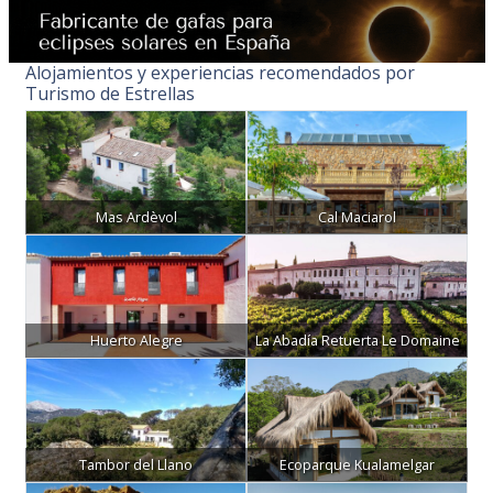
Alojamientos y experiencias recomendados por
Turismo de Estrellas
Mas Ardèvol
Cal Maciarol
Huerto Alegre
La Abadía Retuerta Le Domaine
Tambor del Llano
Ecoparque Kualamelgar