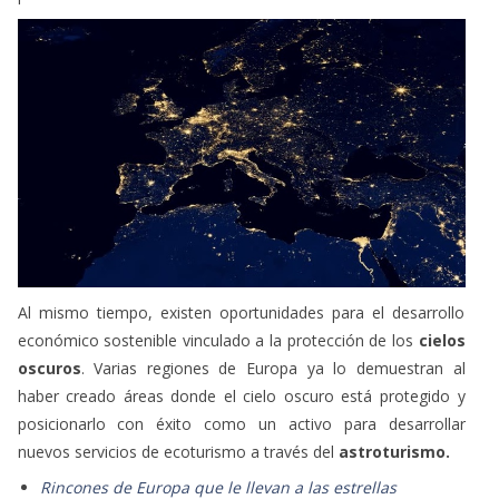
Al mismo tiempo, existen oportunidades para el desarrollo
económico sostenible vinculado a la protección de los
cielos
oscuros
. Varias regiones de Europa ya lo demuestran al
haber creado áreas donde el cielo oscuro está protegido y
posicionarlo con éxito como un activo para desarrollar
nuevos servicios de ecoturismo a través del
astroturismo.
Rincones de Europa que le llevan a las estrellas
En el proyecto Night Light, autoridades de los
Países Bajos,