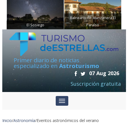
Balneario de Manzanera El
El Sosiego
Paraíso
Primer diario de noticias
especializado en
Astroturismo
07 Aug 2026
Suscripción gratuita
Inicio
/
Astronomía
/
Eventos astronómicos del verano