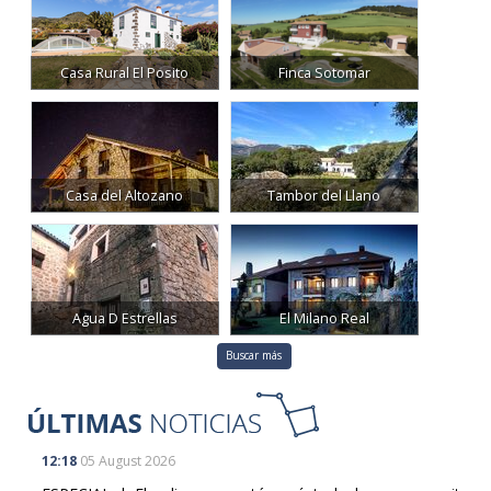
Casa Rural El Posito
Finca Sotomar
Casa del Altozano
Tambor del Llano
Agua D Estrellas
El Milano Real
Buscar más
12:18
05 August 2026