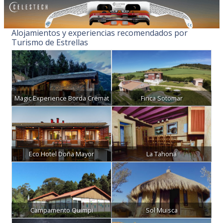
Alojamientos y experiencias recomendados por
Turismo de Estrellas
Magic Experience Borda Cremat
Finca Sotomar
Eco Hotel Doña Mayor
La Tahona
Campamento Quimpi
Sol Muisca