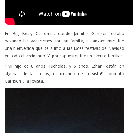
En Big Bear, California, donde Jennifer Garrison estaba
pasando las vacaciones con su familia, el lanzamiento fue
una bienvenida que se sumó a las luces festivas de Navidad
en todo el vecindario. Y, por supuesto, fue un evento familiar.
"¡Mi hijo de 8 años, Nicholas, y 5 años, Ethan, están en
algunas de las fotos, disfrutando de la vista!" comentó
Garrison a la revista.