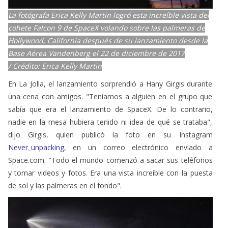
cohete Falcon 9 de SpaceX volando sobre las palmeras de
Hollywood, California después de su lanzamiento desde la
Base Aérea Vandenberg el 22 de diciembre de 2017
/
Crédito: Erica Kelly Martin
En La Jolla, el lanzamiento sorprendió a Hany Girgis durante
una cena con amigos. "Teníamos a alguien en el grupo que
sabía que era el lanzamiento de SpaceX. De lo contrario,
nadie en la mesa hubiera tenido ni idea de qué se trataba",
dijo Girgis, quien publicó la foto en su Instagram
Never_unpacking
, en un correo electrónico enviado a
Space.com. "Todo el mundo comenzó a sacar sus teléfonos
y tomar videos y fotos. Era una vista increíble con la puesta
de sol y las palmeras en el fondo".