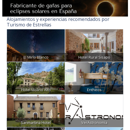
Alojamientos y experiencias recomendados por
Turismo de Estrellas
El Mirlo Blanco
Hotel Rural Sisapo
Hotel Molino Alto
Entheos
Sanmartina Hotel
VerAstronomía