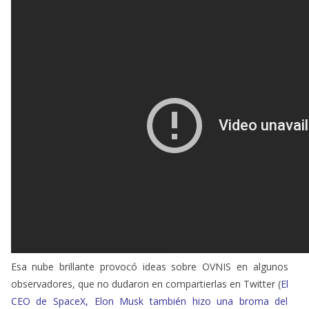
Esa nube brillante provocó ideas sobre OVNIS en algunos
observadores, que no dudaron en compartierlas en Twitter (
El
CEO de SpaceX, Elon Musk también hizo una broma del
supuesto OVNI
), y el Departamento de Bomberos de Los