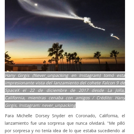
Hany Girgis (Never_unpacking en Instagram) tomó esta
impresionante vista del lanzamiento del cohete Falcon 9 de
SpaceX el 22 de diciembre de 2017 desde La Jolla,
California, mientras cenaba con amigos / Crédito: Hany
Girgis, Instagram: never_unpacking
Para Michelle Dorsey Snyder en Coronado, California, el
lanzamiento fue una sorpresa que nunca olvidará. "Me pilló
por sorpresa y no tenía idea de lo que estaba sucediendo al
principio ... ¡Debo decir que fue uno de los mejores