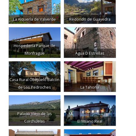
La Alquería de Valverde
Redondo de Guayedra
Hospedería Parque de
Monfragüe
Agua D Estrellas
Casa Rural Obejuelo Balcón
de Los Pedroches
La Tahona
Palacio Viejo de las
Corchuelas
El Milano Real