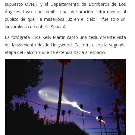
Ángeles tuvo que emitir una
declaración
informando al
público de que "la misteriosa luz en el cielo" "'fue solo un
lanzamiento de cohete SpaceX.
La fotógrafa Erica Kelly Martin captó una deslumbrante vista
del lanzamiento desde Hollywood, California, con la segunda
etapa del Falcon 9 que se extendía hacia el espacio.
La fotógrafa Erica Kelly Martin logró esta increíble vista del