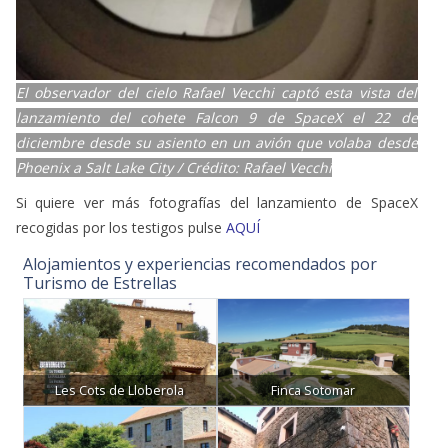
El observador del cielo Rafael Vecchi captó esta vista del
lanzamiento del cohete Falcon 9 de SpaceX el 22 de
diciembre desde su asiento en un avión que volaba desde
Phoenix a Salt Lake City / Crédito: Rafael Vecchi
Si quiere ver más fotografías del lanzamiento de SpaceX
recogidas por los testigos pulse
AQUÍ
Alojamientos y experiencias recomendados por
Turismo de Estrellas
Les Cots de Lloberola
Finca Sotomar