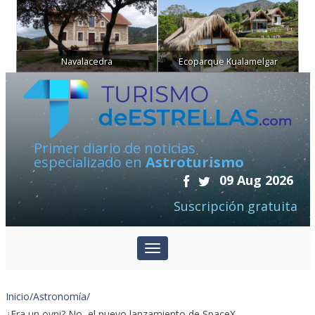
Navalacedra
Ecoparque Kualamelgar
Primer diario de noticias
especializado en
Astroturismo
09 Aug 2026
Suscripción gratuita
Inicio
/
Astronomía
/
¿Era un ovni? No, el nuevo lanzamiento de SpaceX