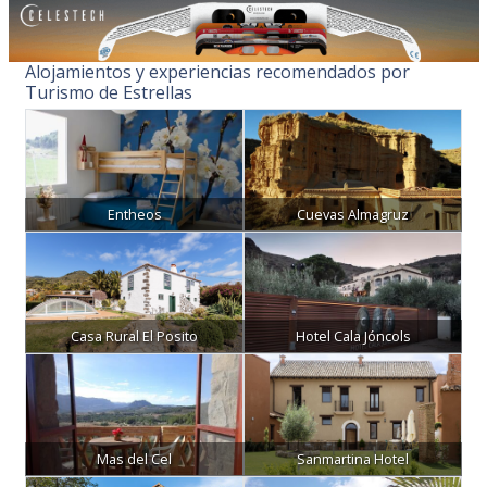
Alojamientos y experiencias recomendados por
Turismo de Estrellas
Entheos
Cuevas Almagruz
Casa Rural El Posito
Hotel Cala Jóncols
Mas del Cel
Sanmartina Hotel