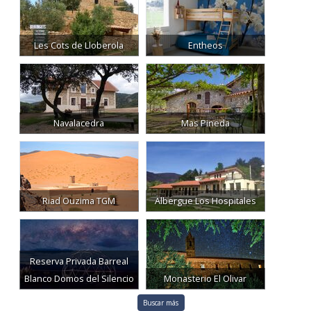
Les Cots de Lloberola
Entheos
Navalacedra
Mas Pineda
Riad Ouzima TGM
Albergue Los Hospitales
Reserva Privada Barreal
Blanco Domos del Silencio
Monasterio El Olivar
Buscar más