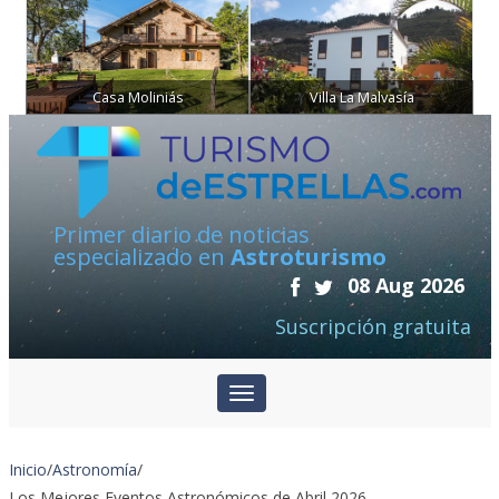
Casa Moliniás
Villa La Malvasía
Primer diario de noticias
especializado en
Astroturismo
08 Aug 2026
Suscripción gratuita
Inicio
/
Astronomía
/
Los Mejores Eventos Astronómicos de Abril 2026