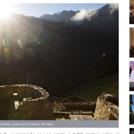
Next
erú
, encaramada en una cresta a 2.430 metros sobre el