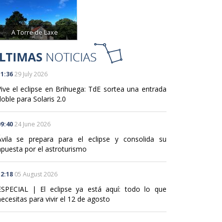
A Torre de Laxe
1:36
29 July 2026
Vive el eclipse en Brihuega: TdE sortea una entrada
oble para Solaris 2.0
9:40
24 June 2026
Ávila se prepara para el eclipse y consolida su
apuesta por el astroturismo
2:18
05 August 2026
ESPECIAL | El eclipse ya está aquí: todo lo que
ecesitas para vivir el 12 de agosto