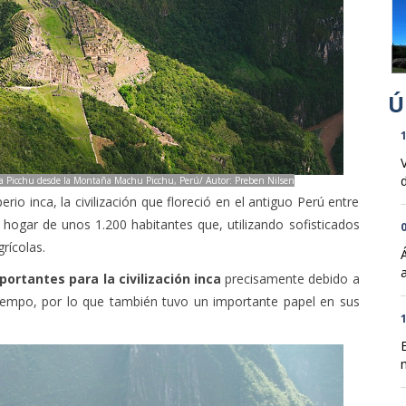
1
a Picchu desde la Montaña Machu Picchu, Perú/ Autor: Preben Nilsen
d
io inca, la civilización que floreció en el antiguo Perú entre
 hogar de unos 1.200 habitantes que, utilizando sofisticados
0
rícolas.
ortantes para la civilización inca
precisamente debido a
 tiempo, por lo que también tuvo un importante papel en sus
1
n