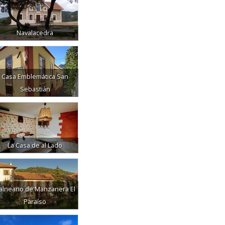
Navalacedra
Casa Emblemática San
Sebastián
La Casa de al Lado
alneario de Manzanera El
Paraíso