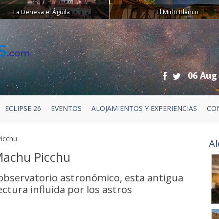
La Dehesa el Águila
El Mirlo Blanco
06 Aug
ECLIPSE 26
EVENTOS
ALOJAMIENTOS Y EXPERIENCIAS
CO
Picchu
Al
 Machu Picchu
 observatorio astronómico, esta antigua
ctura influida por los astros