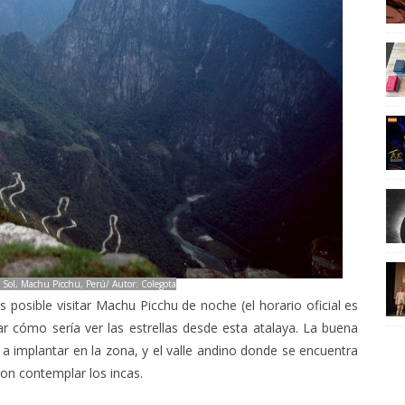
 Sol, Machu Picchu, Perú/ Autor: Colegota
posible visitar Machu Picchu de noche (el horario oficial es
r cómo sería ver las estrellas desde esta atalaya. La buena
a implantar en la zona, y el valle andino donde se encuentra
on contemplar los incas.