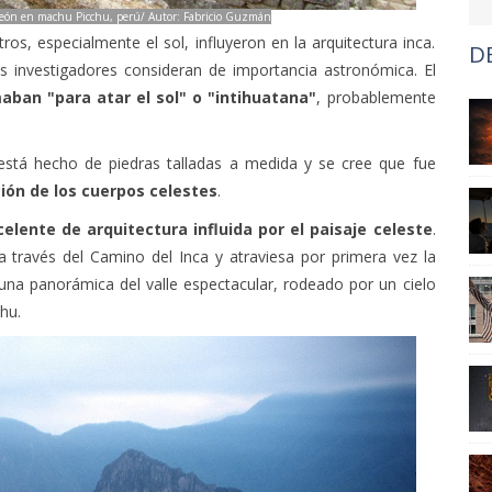
orreón en machu Picchu, perú/ Autor: Fabricio Guzmán
s, especialmente el sol, influyeron en la arquitectura inca.
D
s investigadores consideran de importancia astronómica. El
maban "para atar el sol" o "intihuatana"
, probablemente
está hecho de piedras talladas a medida y se cree que fue
ción de los cuerpos celestes
.
lente de arquitectura influida por el paisaje celeste
.
 través del Camino del Inca y atraviesa por primera vez la
 una panorámica del valle espectacular, rodeado por un cielo
hu.