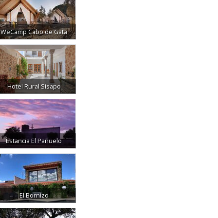
WeCamp Cabo de Gata
Hotel Rural Sisapo
Estancia El Pañuelo
El Bornizo