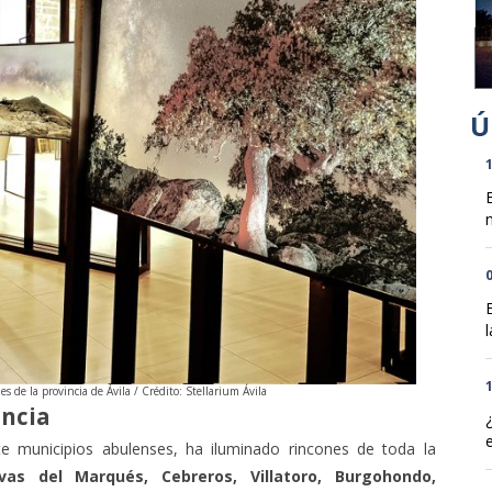
1
n
0
l
1
s de la provincia de Ávila / Crédito: Stellarium Ávila
incia
 municipios abulenses, ha iluminado rincones de toda la