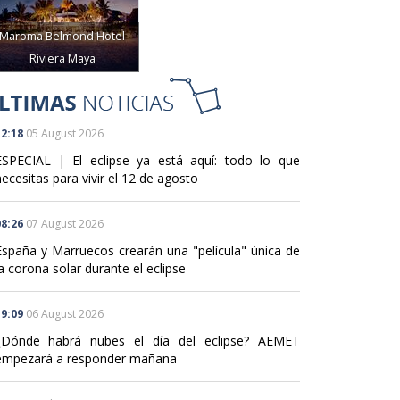
Maroma Belmond Hotel
Riviera Maya
2:18
05 August 2026
ESPECIAL | El eclipse ya está aquí: todo lo que
ecesitas para vivir el 12 de agosto
8:26
07 August 2026
España y Marruecos crearán una "película" única de
a corona solar durante el eclipse
9:09
06 August 2026
¿Dónde habrá nubes el día del eclipse? AEMET
empezará a responder mañana