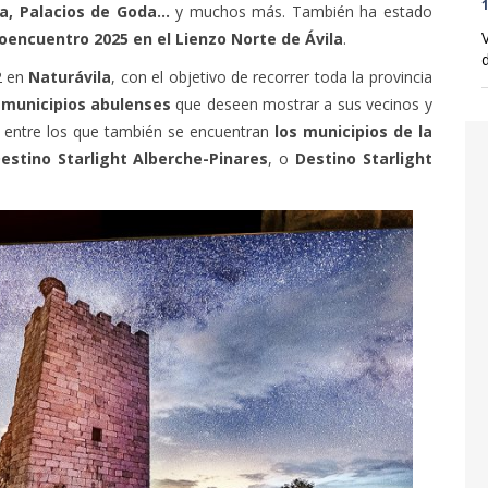
1
as del Marqués, Cebreros, Villatoro, Burgohondo,
ga, Palacios de Goda…
y muchos más. También ha estado
d
oencuentro 2025 en el Lienzo Norte de Ávila
.
2 en
Naturávila
, con el objetivo de recorrer toda la provincia
 municipios abulenses
que deseen mostrar a sus vecinos y
cia entre los que también se encuentran
los municipios de la
estino Starlight Alberche-Pinares
, o
Destino Starlight