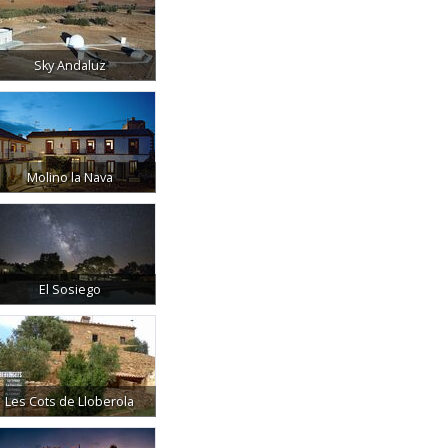
Sky Andaluz
Molino la Nava
El Sosiego
Les Cots de Lloberola