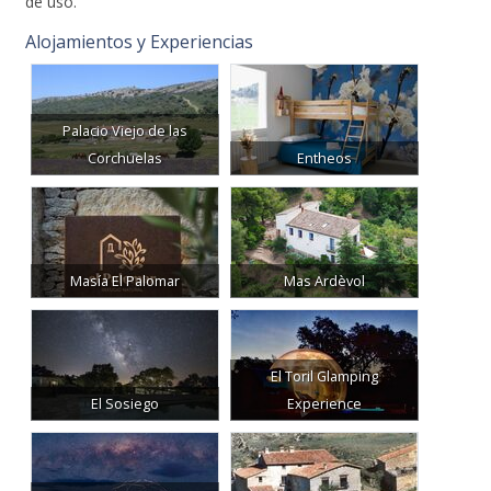
de uso.
Alojamientos y Experiencias
Palacio Viejo de las
Corchuelas
Entheos
Masía El Palomar
Mas Ardèvol
El Toril Glamping
El Sosiego
Experience