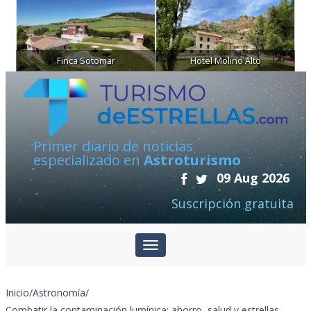
Finca Sotomar
Hotel Molino Alto
Primer diario de noticias
especializado en
Astroturismo
09 Aug 2026
Suscripción gratuita
Inicio
/
Astronomía
/
Combatir la contaminación lumínica: ahorro, salud y estrellas