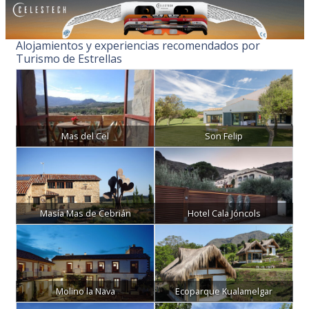
Alojamientos y experiencias recomendados por
Turismo de Estrellas
Mas del Cel
Son Felip
Masía Mas de Cebrián
Hotel Cala Jóncols
Molino la Nava
Ecoparque Kualamelgar