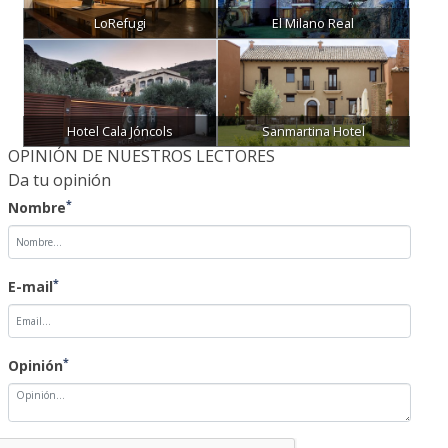
LoRefugi
El Milano Real
Hotel Cala Jóncols
Sanmartina Hotel
OPINIÓN DE NUESTROS LECTORES
Da tu opinión
*
Nombre
*
E-mail
*
Opinión