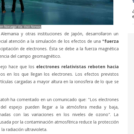
1
 en Noruega/ Vía: Visit Norway
lemania y otras instituciones de Japón, desarrollaron un
ial atención a la simulación de los efectos de una
"fuerza
ipitación de electrones. Ésta se debe a la fuerza magnética
fluencia del campo geomagnético.
pejo hace que los
electrones relativistas reboten hacia
 en los que llegan los electrones. Los efectos previstos
rtículas cargadas a mayor altura en la ionosfera de lo que se
 Katoh ha comentado en un comunicado que: "Los electrones
a del espejo pueden llegar a la atmósfera media y baja,
onadas con las variaciones en los niveles de ozono". La
ausada por la contaminación atmosférica reduce la protección
la radiación ultravioleta.