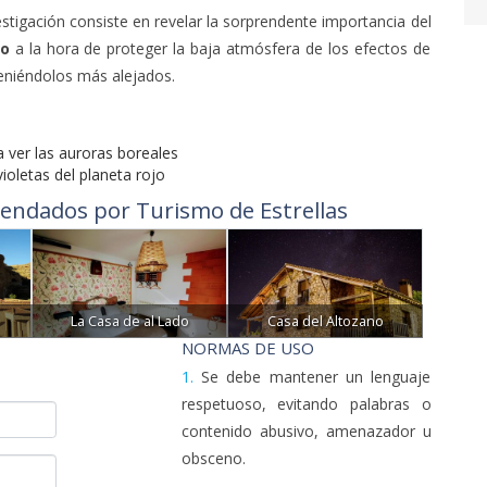
stigación consiste en revelar la sorprendente importancia del
jo
a la hora de proteger la baja atmósfera de los efectos de
teniéndolos más alejados.
 ver las auroras boreales
oletas del planeta rojo
endados por Turismo de Estrellas
La Casa de al Lado
Casa del Altozano
NORMAS DE USO
1.
Se debe mantener un lenguaje
respetuoso, evitando palabras o
contenido abusivo, amenazador u
obsceno.