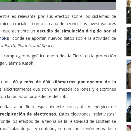
B
estre es relevante por sus efectos sobre los sistemas de
ímicos cruciales, como la capa de ozono. Los investigadores
o recientemente un
estudio de simulación dirigido por el
hoku
, donde se aportan nuevos datos sobre la actividad de
Ca
sta
Earth, Planets and Space
.
del campo geomagnético que rodea la Tierra en la protección
gía", afirma Katoh.
e unos
60 y más de 600 kilómetros por encima de la
s eléctricamente que son una mezcla de iones y electrones
con la radiación procedente del sol.
etidas a un flujo especialmente constante y enérgico de
recipitación de electrones
. Estos electrones "relativistas"
nde los efectos de la teoría de la relatividad de Einstein se
s moléculas de gas y contribuyen a muchos fenómenos de la