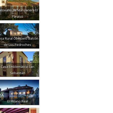
alneario de Manzanera El
Paraíso
sa Rural Obejuelo Balcón
de Los Pedroches
Casa Emblemática San
Sebastián
El Milano Real