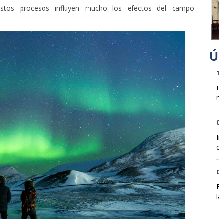
stos procesos influyen mucho los efectos del campo
1
n
0
d
0
l