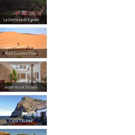
La Dehesa el Águila
Riad Ouzima TGM
Hotel Rural Sisapo
Casa Tasarte