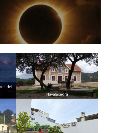
mos del
Navalacedra