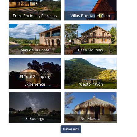
Entre Encinas y Estrellas
Villas Puerta del Cielo
Mas de la Costa
Casa Moliniás
El Toril Glamping
Experience
Puesto Pavón
El Sosiego
Sol Muisca
Buscar más