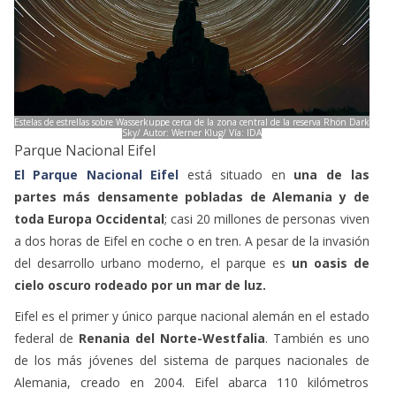
Estelas de estrellas sobre Wasserkuppe cerca de la zona central de la reserva Rhön Dark
Sky/ Autor: Werner Klug/ Vía: IDA
Parque Nacional Eifel
El Parque Nacional Eifel
está situado en
una de las
partes más densamente pobladas de Alemania y de
toda Europa Occidental
; casi 20 millones de personas viven
a dos horas de Eifel en coche o en tren. A pesar de la invasión
del desarrollo urbano moderno, el parque es
un oasis de
cielo oscuro rodeado por un mar de luz.
Eifel es el primer y único parque nacional alemán en el estado
federal de
Renania del Norte-Westfalia
. También es uno
de los más jóvenes del sistema de parques nacionales de
Alemania, creado en 2004. Eifel abarca 110 kilómetros