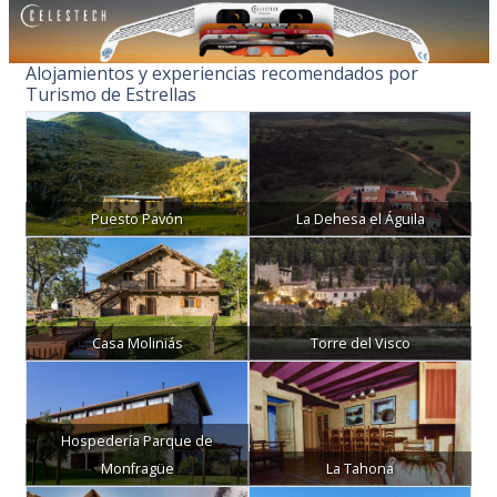
Alojamientos y experiencias recomendados por
Turismo de Estrellas
Puesto Pavón
La Dehesa el Águila
Casa Moliniás
Torre del Visco
Hospedería Parque de
Monfragüe
La Tahona