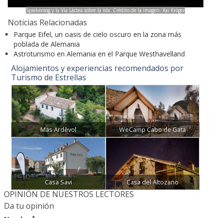
Spiekeroog y la Vía Láctea sobre la isla. Crédito de la imagen: Kai Kröger
Noticias Relacionadas
Parque Eifel, un oasis de cielo oscuro en la zona más
poblada de Alemania
Astroturismo en Alemania en el Parque Westhavelland
Alojamientos y experiencias recomendados por
Turismo de Estrellas
Mas Ardèvol
WeCamp Cabo de Gata
Casa Savi
Casa del Altozano
OPINIÓN DE NUESTROS LECTORES
Da tu opinión
*