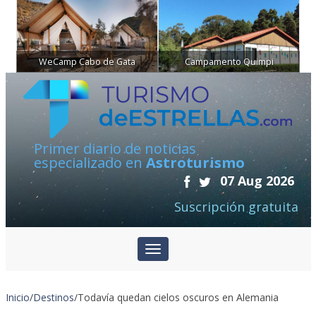
WeCamp Cabo de Gata
Campamento Quimpi
Primer diario de noticias
especializado en
Astroturismo
07 Aug 2026
Suscripción gratuita
Inicio
/
Destinos
/
Todavía quedan cielos oscuros en Alemania