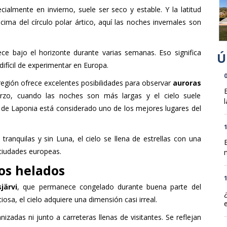
ialmente en invierno, suele ser seco y estable. Y la latitud
ima del círculo polar ártico, aquí las noches invernales son
ece bajo el horizonte durante varias semanas. Eso significa
ifícil de experimentar en Europa.
0
a región ofrece excelentes posibilidades para observar
auroras
rzo, cuando las noches son más largas y el cielo suele
l
 de Laponia está considerado uno de los mejores lugares del
1
tranquilas y sin Luna, el cielo se llena de estrellas con una
 ciudades europeas.
n
os helados
1
sjärvi
, que permanece congelado durante buena parte del
iosa, el cielo adquiere una dimensión casi irreal.
adas ni junto a carreteras llenas de visitantes. Se reflejan