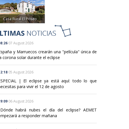
Casa Rural El Posito
8:26
07 August 2026
España y Marruecos crearán una "película" única de
a corona solar durante el eclipse
2:18
05 August 2026
ESPECIAL | El eclipse ya está aquí: todo lo que
ecesitas para vivir el 12 de agosto
9:09
06 August 2026
¿Dónde habrá nubes el día del eclipse? AEMET
empezará a responder mañana