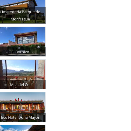
Hospedería Parque de
Monfragüe
El Bornizo
Mas del Cel
Eco Hotel Doña Mayor