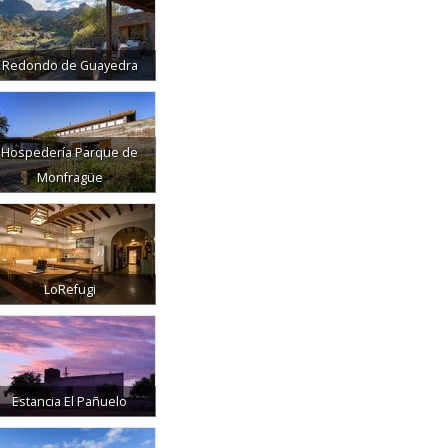
Redondo de Guayedra
Hospedería Parque de
Monfragüe
LoRefugi
Estancia El Pañuelo