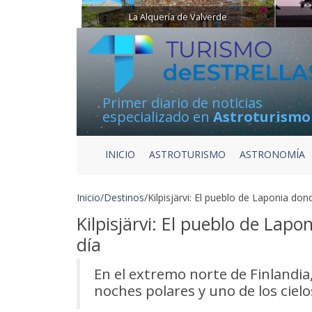
La Alquería de Valverde
Primer diario de noticias
especializado en
Astroturismo
INICIO
ASTROTURISMO
ASTRONOMÍA
Inicio
/
Destinos
/
Kilpisjärvi: El pueblo de Laponia do
Kilpisjärvi: El pueblo de Lap
día
En el extremo norte de Finlandia,
noches polares y uno de los ciel