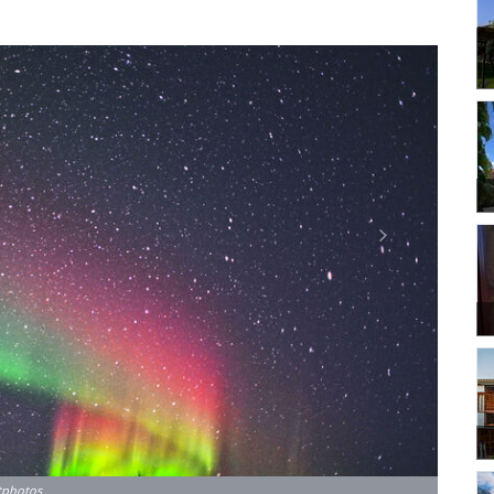
Next
itphotos