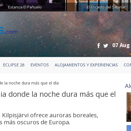
Estancia El Pañuelo
El Encanto del Sabinar
07 Aug
ECLIPSE 26
EVENTOS
ALOJAMIENTOS Y EXPERIENCIAS
CO
nde la noche dura más que el día
Al
onia donde la noche dura más que el
 Kilpisjärvi ofrece auroras boreales,
os más oscuros de Europa.